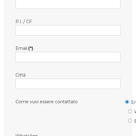
P.I. / CF
Email
(*)
Città
Come vuoi essere contattato
Em