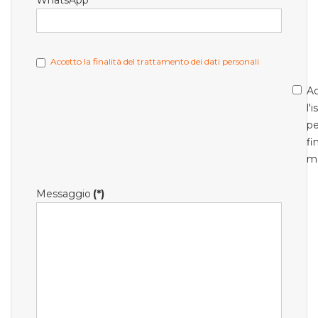
WhatsApp
Accetto la finalità del trattamento dei dati personali
Ac
l'
pe
fi
m
Messaggio
(*)