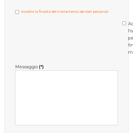
Accetto la finalità del trattamento dei dati personali
Ac
l'
pe
fi
m
Messaggio
(*)