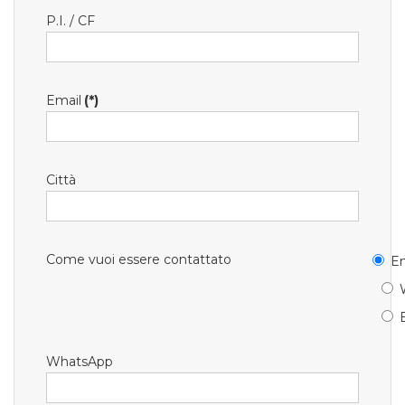
P.I. / CF
Email
(*)
Città
Come vuoi essere contattato
Em
WhatsApp