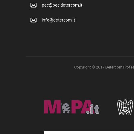
pec@pec.detercom.it
info@detercom.it
Copyright © 2017 Detercom Professio