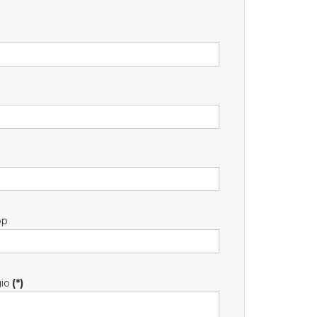
pp
io
(*)