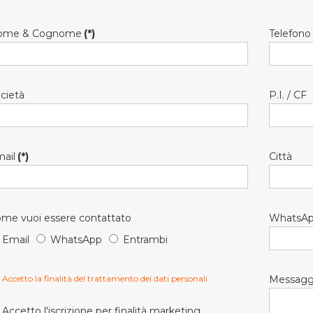
ome & Cognome
(*)
Telefono
cietà
P.I. / CF
ail
(*)
Città
me vuoi essere contattato
WhatsA
Email
WhatsApp
Entrambi
Accetto la finalità del trattamento dei dati personali
Messagg
Accetto l'iscrizione per finalità marketing