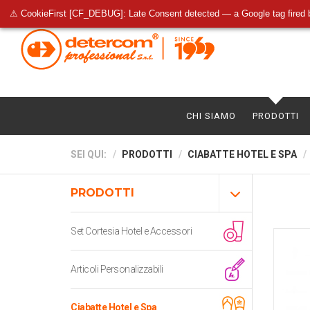
⚠ CookieFirst [CF_DEBUG]: Late Consent detected — a Google tag fired 
CHI SIAMO
PRODOTTI
SEI QUI:
PRODOTTI
CIABATTE HOTEL E SPA
PRODOTTI
Set Cortesia Hotel e Accessori
Articoli Personalizzabili
Ciabatte Hotel e Spa