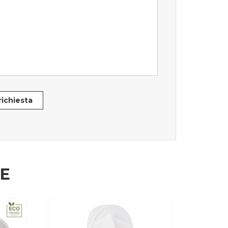
 richiesta
HE