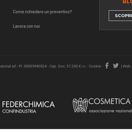
BL
Come richiedere un preventivo?
SCOPRI 
Lavora con noi
nal srl - P.I. 00939940524 - Cap. Soc. 31.200 € i.v. -
Cookie
-
|
Web 