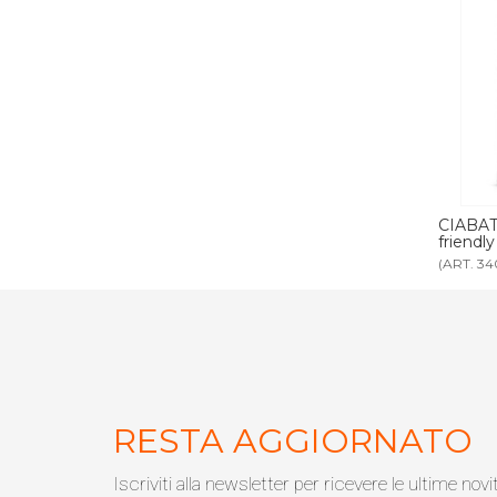
A ecologica
CIABATTA APERTA biodegradabile eco-
CIABAT
friendly
eco-fri
(ART. 3400)
(ART. 31
RESTA AGGIORNATO
Iscriviti alla newsletter per ricevere le ultime novi