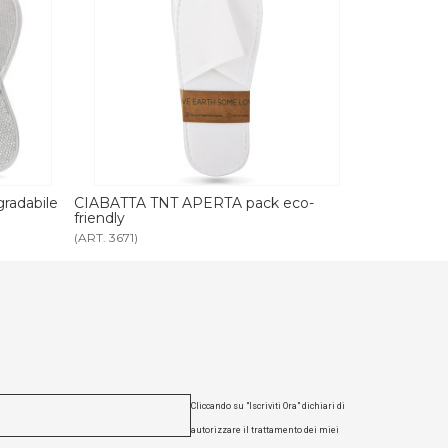
eco-
CIABATTA TNT CHIUSA pack eco-
CIABATTA N
friendly
friendly
(ART. 3511)
(ART. 3118)
Cliccando su "Iscriviti Ora" dichiari di
autorizzare il trattamento dei miei