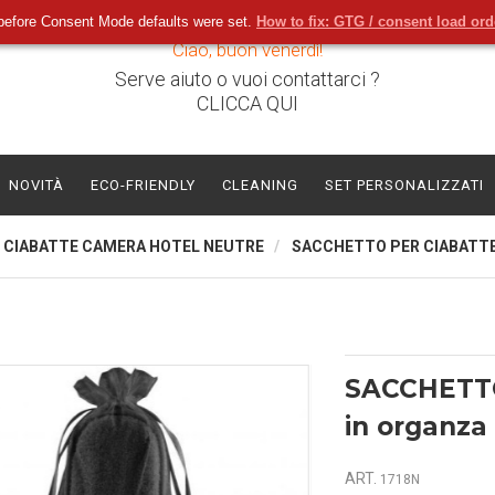
before Consent Mode defaults were set.
How to fix: GTG / consent load or
Ciao, buon venerdì!
Serve aiuto o vuoi contattarci ?
CLICCA QUI
NOVITÀ
ECO-FRIENDLY
CLEANING
SET PERSONALIZZATI
CIABATTE CAMERA HOTEL NEUTRE
SACCHETTO PER CIABATTE
SACCHETT
in organza
ART.
1718N