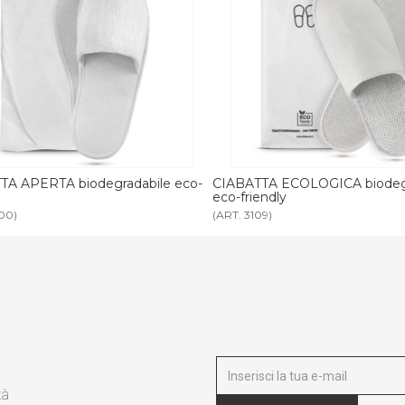
TA ECOLOGICA biodegradabile
CIABATTA TNT APERTA pack 
endly
friendly
09)
(ART. 3671)
tà