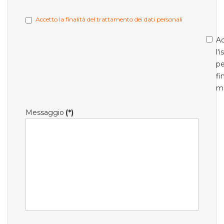
Accetto la finalità del trattamento dei dati personali
Ac
l'
pe
fi
m
Messaggio
(*)