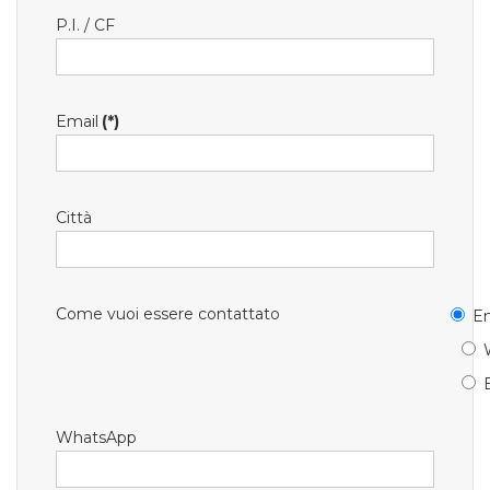
P.I. / CF
Email
(*)
Città
Come vuoi essere contattato
Em
WhatsApp