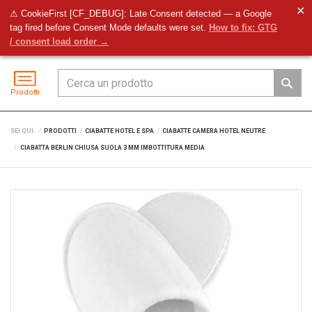
✕
⚠ CookieFirst [CF_DEBUG]: Late Consent detected — a Google
tag fired before Consent Mode defaults were set.
How to fix: GTG
Preventivo
Accedi
Menu
/ consent load order →
Prodotti
SEI QUI:
PRODOTTI
CIABATTE HOTEL E SPA
CIABATTE CAMERA HOTEL NEUTRE
CIABATTA BERLIN CHIUSA SUOLA 3 MM IMBOTTITURA MEDIA