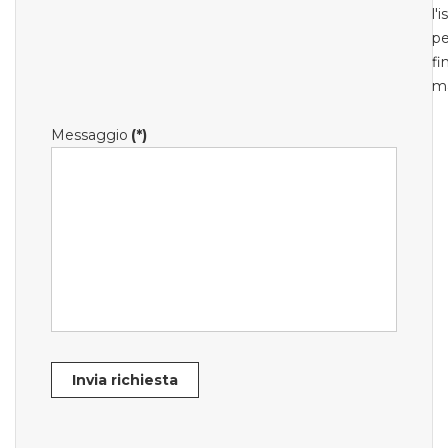
l'
pe
fi
m
Messaggio
(*)
Invia richiesta