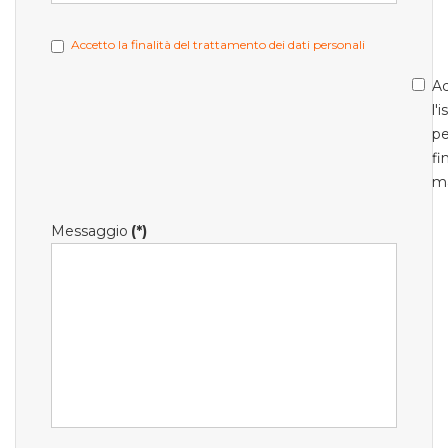
Accetto la finalità del trattamento dei dati personali
Ac
l'
pe
fi
m
Messaggio
(*)