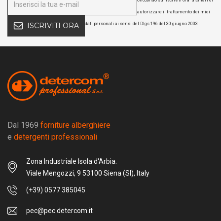
autorizzare il trattamento dei miei
dati personali ai sensi del Dlgs 196 del 30 giugno 2003
ISCRIVITI ORA
Dal 1969
forniture alberghiere
e
detergenti professionali
Zona Industriale Isola d'Arbia.
Viale Mengozzi, 9 53100 Siena (SI), Italy
(+39) 0577 385045
pec@pec.detercom.it