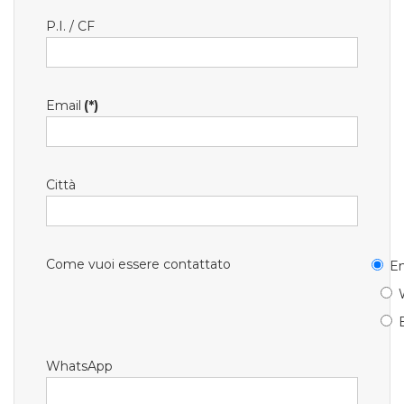
P.I. / CF
Email
(*)
Città
Come vuoi essere contattato
Em
WhatsApp