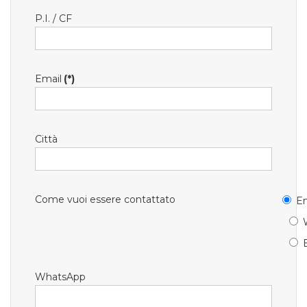
P.I. / CF
Email
(*)
Città
Come vuoi essere contattato
Em
WhatsApp