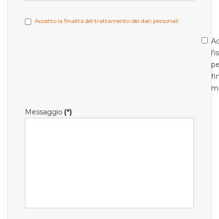
Accetto la finalità del trattamento dei dati personali
Ac
l'
pe
fi
m
Messaggio
(*)