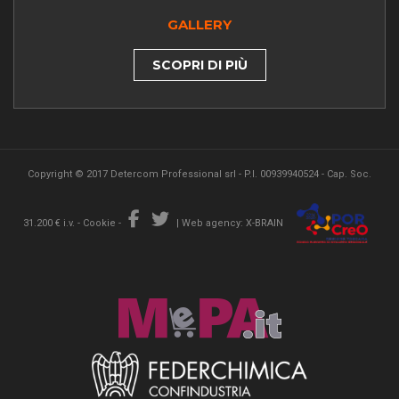
GALLERY
SCOPRI DI PIÙ
Copyright © 2017 Detercom Professional srl - P.I. 00939940524 - Cap. Soc.
31.200 € i.v. -
Cookie
-
|
Web agency: X-BRAIN