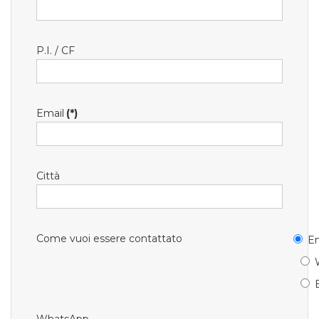
P.I. / CF
Email
(*)
Città
Come vuoi essere contattato
Em