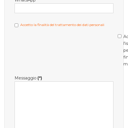
WhatsApp
Accetto la finalità del trattamento dei dati personali
Ac
l'
pe
fi
m
Messaggio
(*)