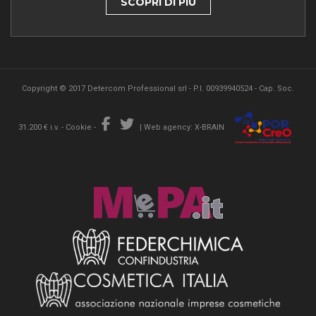
SCOPRI DI PIÙ
Copyright © 2017 Detercom Professional srl - P.I. 00939940524 - Cap. Soc.
31.200 € i.v. -
Cookie
-
|
Web agency: X-BRAIN