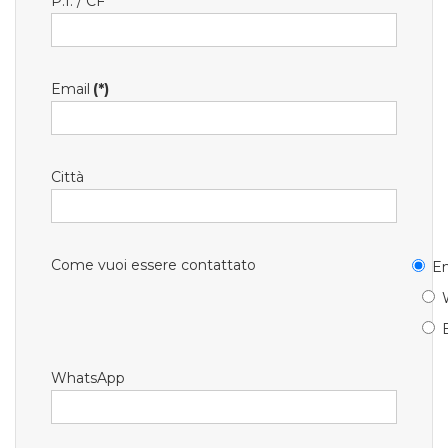
P.I. / CF
Email
(*)
Città
Come vuoi essere contattato
Em
WhatsApp