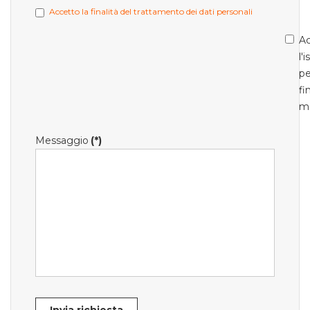
Accetto la finalità del trattamento dei dati personali
Ac
l'
pe
fi
m
Messaggio
(*)