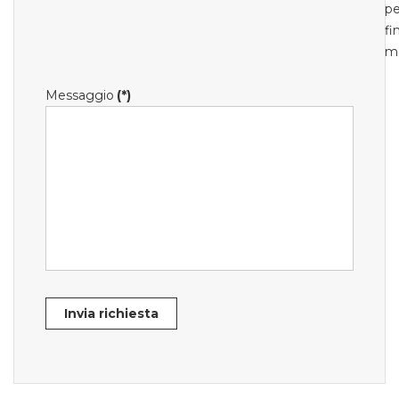
pe
fi
m
Messaggio
(*)
Invia richiesta