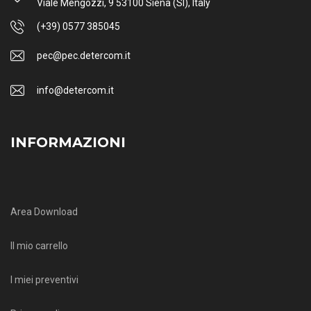
Viale Mengozzi, 9 53100 Siena (SI), Italy
(+39) 0577 385045
pec@pec.detercom.it
info@detercom.it
INFORMAZIONI
Area Download
Il mio carrello
I miei preventivi