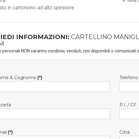
ra.
e nella 
ato in cartoncino ad alto spessore.
IEDI INFORMAZIONI:
CARTELLINO MANIGLI
M
ti personali NON saranno condivisi, venduti, resi disponibili o comunicati a
ome & Cognome
(*)
Telefono
cietà
P.I. / CF
ail
(*)
Città