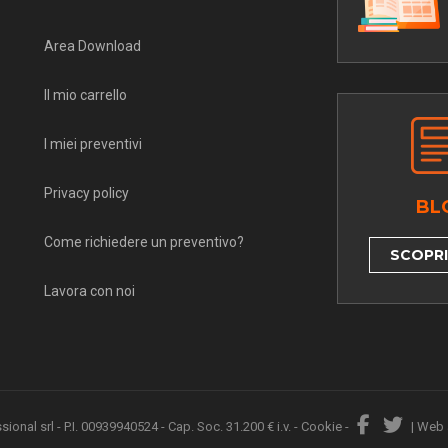
Area Download
Il mio carrello
I miei preventivi
Privacy policy
BL
Come richiedere un preventivo?
SCOPRI 
Lavora con noi
nal srl - P.I. 00939940524 - Cap. Soc. 31.200 € i.v. -
Cookie
-
|
Web 