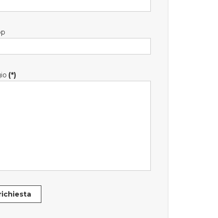
pp
io
(*)
 richiesta