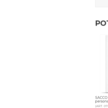
PO
carta
SACCO BIANCHERIA con manico bio
SACC
personalizzabile
poliet
(ART. 0767BIO)
(ART. 