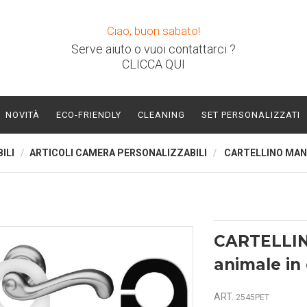
Ciao, buon sabato!
Serve aiuto o vuoi contattarci ?
CLICCA QUI
NOVITÀ
ECO-FRIENDLY
CLEANING
SET PERSONALIZZATI
ILI
ARTICOLI CAMERA PERSONALIZZABILI
CARTELLINO MANI
CARTELLI
animale in
ART.
2545PET