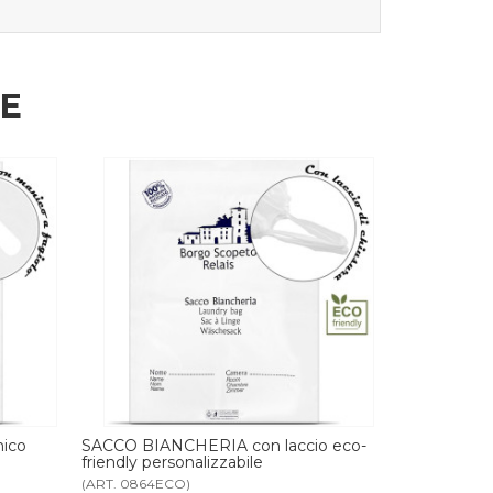
HE
io eco-
SACCO BIANCHERIA con laccio
SACCO BI
polietilene personalizzabile
polietilene
(ART. 0864)
(ART. 2695)