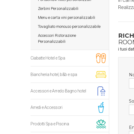
in came
Realizz
Zerbini Personalizzabili
Menu e carta vini personalizzabili
Tovagliato monouso personalizzabile
RICH
Accessori Ristorazione
ROO
Personalizzabili
i tuoi da
Ciabatte Hotel e Spa
Biancheria hotel, b&b e spa
N
Accessori e Arredo Bagno hotel
So
Arredi e Accessori
Prodotti Spa e Piscina
Em