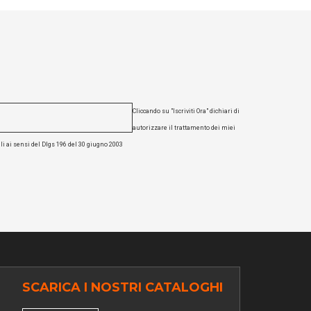
Cliccando su "Iscriviti Ora" dichiari di
autorizzare il trattamento dei miei
li ai sensi del Dlgs 196 del 30 giugno 2003
SCARICA I NOSTRI CATALOGHI