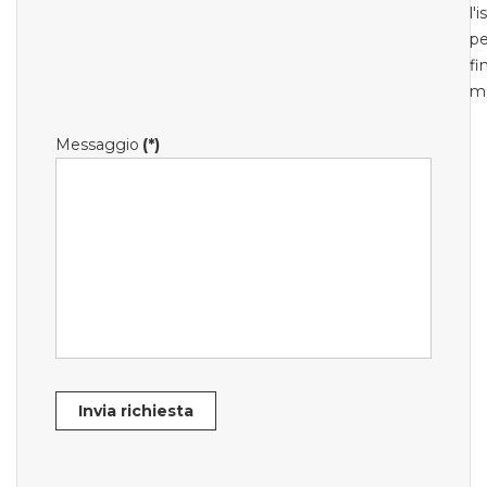
l'
pe
fi
m
Messaggio
(*)
Invia richiesta