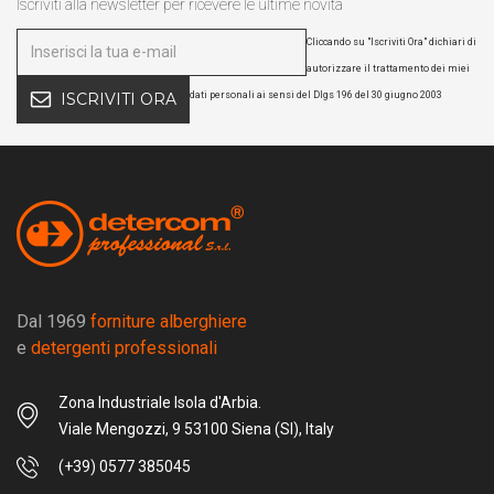
Iscriviti alla newsletter per ricevere le ultime novità
Cliccando su "Iscriviti Ora" dichiari di
autorizzare il trattamento dei miei
dati personali ai sensi del Dlgs 196 del 30 giugno 2003
ISCRIVITI ORA
Dal 1969
forniture alberghiere
e
detergenti professionali
Zona Industriale Isola d'Arbia.
Viale Mengozzi, 9 53100 Siena (SI), Italy
(+39) 0577 385045