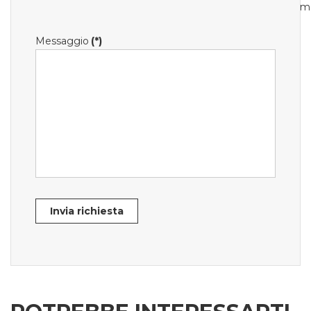
m
Messaggio
(*)
Invia richiesta