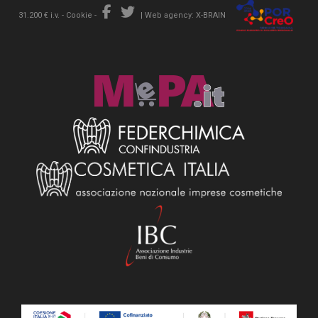
31.200 € i.v. -
Cookie
-
|
Web agency: X-BRAIN