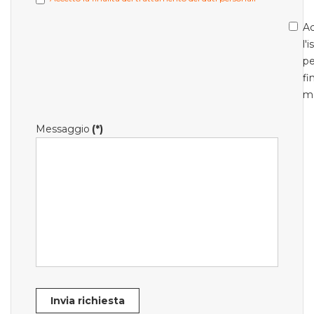
Ac
l'
pe
fi
m
Messaggio
(*)
Invia richiesta