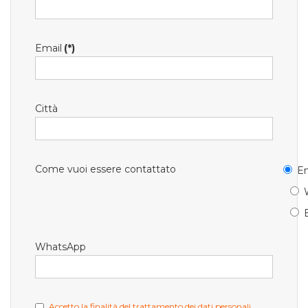
Email
(*)
Città
Come vuoi essere contattato
Em
WhatsApp
Accetto la finalità del trattamento dei dati personali