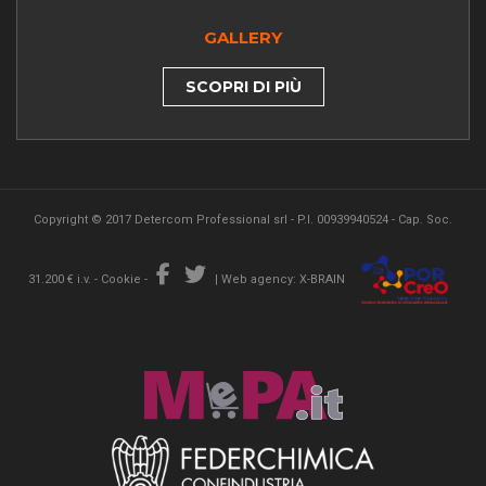
GALLERY
SCOPRI DI PIÙ
Copyright © 2017 Detercom Professional srl - P.I. 00939940524 - Cap. Soc.
31.200 € i.v. -
Cookie
-
|
Web agency: X-BRAIN