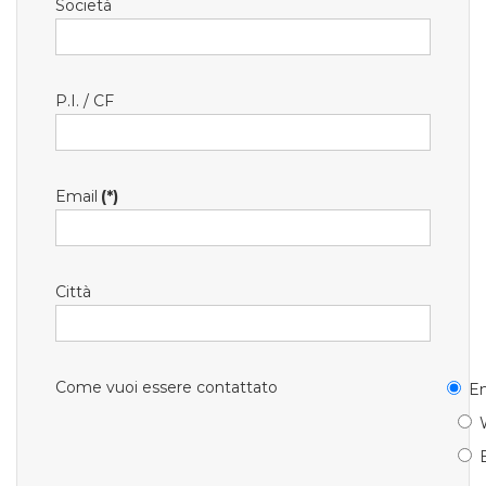
Società
P.I. / CF
Email
(*)
Città
Come vuoi essere contattato
Em