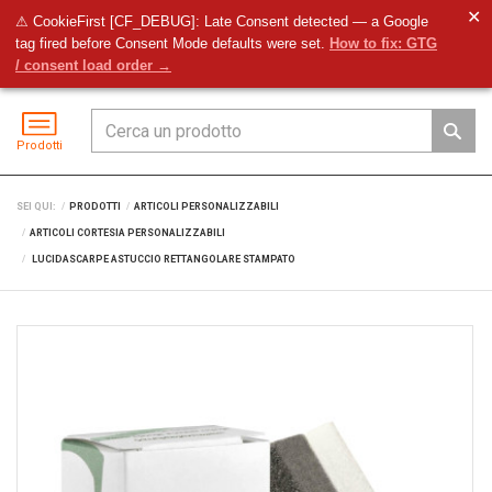
✕
⚠ CookieFirst [CF_DEBUG]: Late Consent detected — a Google
tag fired before Consent Mode defaults were set.
How to fix: GTG
Preventivo
Accedi
Menu
/ consent load order →
Prodotti
SEI QUI:
PRODOTTI
ARTICOLI PERSONALIZZABILI
ARTICOLI CORTESIA PERSONALIZZABILI
LUCIDASCARPE ASTUCCIO RETTANGOLARE STAMPATO