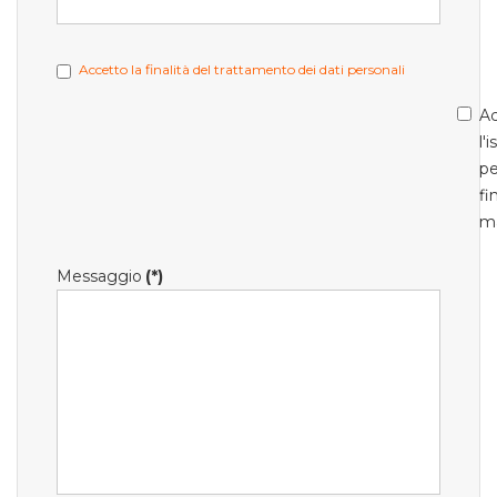
Accetto la finalità del trattamento dei dati personali
Ac
l'
pe
fi
m
Messaggio
(*)