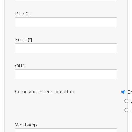
P.I. / CF
Email
(*)
Città
Come vuoi essere contattato
Em
WhatsApp