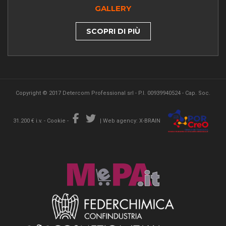
GALLERY
SCOPRI DI PIÙ
Copyright © 2017 Detercom Professional srl - P.I. 00939940524 - Cap. Soc.
31.200 € i.v. -
Cookie
-
|
Web agency: X-BRAIN