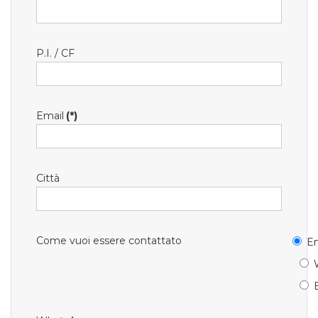
P.I. / CF
Email
(*)
Città
Come vuoi essere contattato
Em