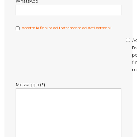
WhatsApp
Accetto la finalità del trattamento dei dati personali
Ac
l'
pe
fi
m
Messaggio
(*)