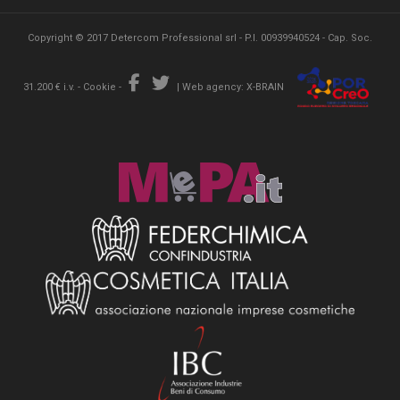
Copyright © 2017 Detercom Professional srl - P.I. 00939940524 - Cap. Soc.
31.200 € i.v. -
Cookie
-
|
Web agency: X-BRAIN