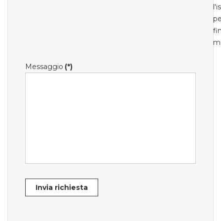
l'
pe
fi
m
Messaggio
(*)
Invia richiesta