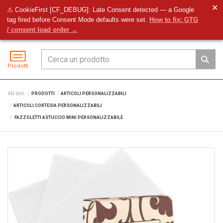
✕
⚠ CookieFirst [CF_DEBUG]: Late Consent detected — a Google
tag fired before Consent Mode defaults were set.
How to fix: GTG
Preventivo
Accedi
Menu
/ consent load order →
Prodotti
SEI QUI:
PRODOTTI
ARTICOLI PERSONALIZZABILI
ARTICOLI CORTESIA PERSONALIZZABILI
FAZZOLETTI ASTUCCIO MINI PERSONALIZZABILE