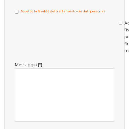
Accetto la finalità del trattamento dei dati personali
Ac
l'
pe
fi
m
Messaggio
(*)