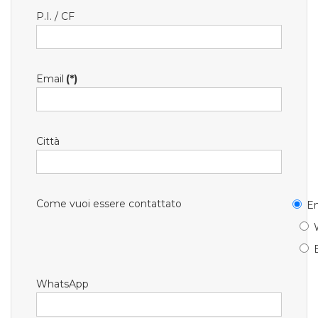
P.I. / CF
Email
(*)
Città
Come vuoi essere contattato
Em
WhatsApp