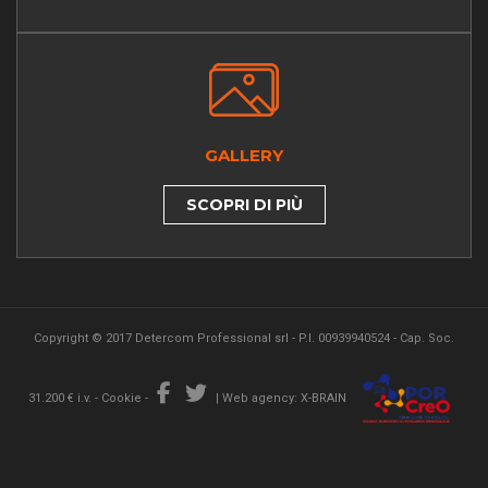
GALLERY
SCOPRI DI PIÙ
Copyright © 2017 Detercom Professional srl - P.I. 00939940524 - Cap. Soc.
31.200 € i.v. -
Cookie
-
|
Web agency: X-BRAIN