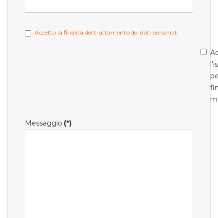
Accetto la finalità del trattamento dei dati personali
Ac
l'
pe
fi
m
Messaggio
(*)