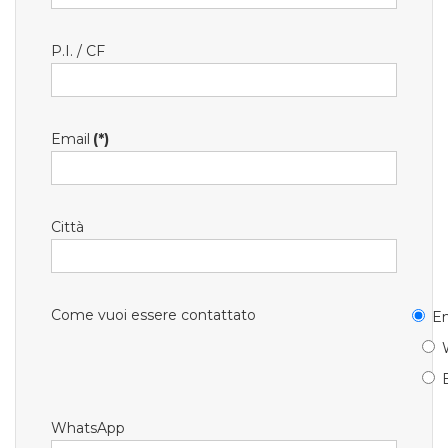
P.I. / CF
Email
(*)
Città
Come vuoi essere contattato
Em
WhatsApp