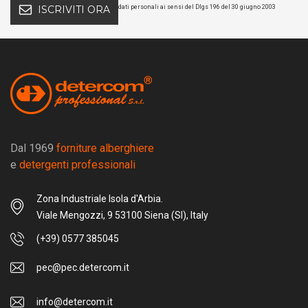
dati personali ai sensi del Dlgs 196 del 30 giugno 2003
ISCRIVITI ORA
Dal 1969
forniture alberghiere
e
detergenti professionali
Zona Industriale Isola d'Arbia.
Viale Mengozzi, 9 53100 Siena (SI), Italy
(+39) 0577 385045
pec@pec.detercom.it
info@detercom.it