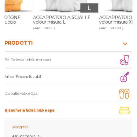
ACCAPPATOIO A SCIALLE
ACCAPPATOIO A SCIALLE
velour misura L
velour misura XL
(ART. 3185L)
(ART. 3185XL)
PRODOTTI
Set Cortesia Hotel e Accessori
Articoli Personalizzabili
Ciabatte Hotel e Spa
Biancheria hotel, b&b e spa
Accappatoi
Asciugamani e Teli