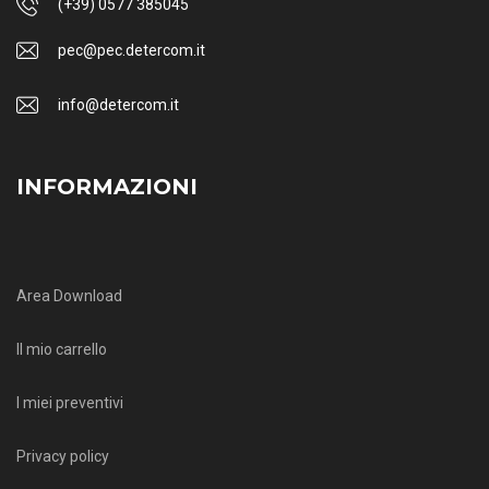
(+39) 0577 385045
pec@pec.detercom.it
info@detercom.it
INFORMAZIONI
Area Download
Il mio carrello
I miei preventivi
Privacy policy