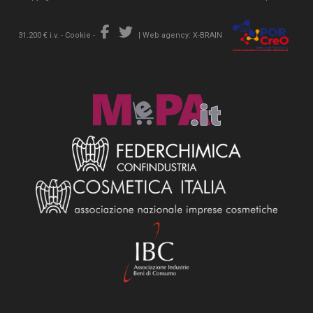
31.200 € i.v. -
Cookie
-
|
Web agency: X-BRAIN