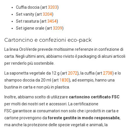
Cuffia doccia (art
3203
)
Set vanity (art
3204
)
Set rasatura (art
3454
)
Set igiene orale (art
3209
)
Cartoncino e confezioni eco-pack
La linea OroVerde prevede moltissime referenze in confezione di
carta. Negli ultimi anni, abbiamo rivisto il packaging di alcuni articoli
per renderlo più sostenibile.
La saponetta vegetale da 12 g (art
2072
), la cuffia (art
2738
) e lo
DEDICACI
UN ALTRO SECONDO
shampoo doccia da 20 ml (art
1830
), ad esempio, hanno una
bustina in carta e non più in plastica.
Puoi facilmente conoscere tutti i
nostri prodotti
Inoltre, abbiamo scelto di utilizzare
cartoncino certificato FSC
scaricando i cataloghi in PDF.
per molti dei nostri set e accessori. La certificazione
FSC garantisce ai consumatori non solo che i prodotti in carta e
CLICCA SULLE IMMAGINI
cartone provengono da
foreste gestite in modo responsabile
,
ma anche la protezione delle specie vegetali e animali, la