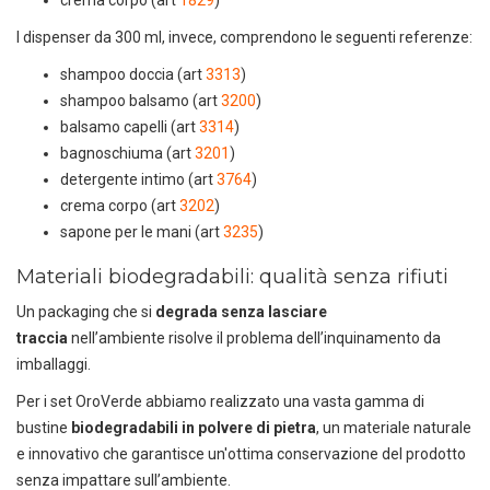
crema corpo (art
1829
)
I dispenser da 300 ml, invece, comprendono le seguenti referenze:
shampoo doccia (art
3313
)
shampoo balsamo (art
3200
)
balsamo capelli (art
3314
)
bagnoschiuma (art
3201
)
detergente intimo (art
3764
)
crema corpo (art
3202
)
sapone per le mani (art
3235
)
Materiali biodegradabili: qualità senza rifiuti
Un packaging che si
degrada senza lasciare
traccia
nell’ambiente risolve il problema dell’inquinamento da
imballaggi.
Per i set OroVerde abbiamo realizzato una vasta gamma di
bustine
biodegradabili in polvere di pietra
, un materiale naturale
e innovativo che garantisce un'ottima conservazione del prodotto
senza impattare sull’ambiente.