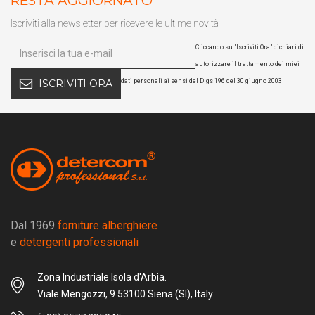
RESTA AGGIORNATO
Iscriviti alla newsletter per ricevere le ultime novità
Cliccando su "Iscriviti Ora" dichiari di
autorizzare il trattamento dei miei
dati personali ai sensi del Dlgs 196 del 30 giugno 2003
ISCRIVITI ORA
Dal 1969
forniture alberghiere
e
detergenti professionali
Zona Industriale Isola d'Arbia.
Viale Mengozzi, 9 53100 Siena (SI), Italy