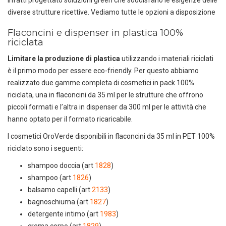
infatti progettato soluzioni green che soddisfano le esigenze delle
diverse strutture ricettive. Vediamo tutte le opzioni a disposizione
Flaconcini e dispenser in plastica 100%
riciclata
Limitare la produzione di plastica
utilizzando i materiali riciclati
è il primo modo per essere eco-friendly. Per questo abbiamo
realizzato due gamme completa di cosmetici in pack 100%
riciclata, una in flaconcini da 35 ml per le strutture che offrono
piccoli formati e l’altra in dispenser da 300 ml per le attività che
hanno optato per il formato ricaricabile.
I cosmetici OroVerde disponibili in flaconcini da 35 ml in PET 100%
riciclato sono i seguenti:
shampoo doccia (art
1828
)
shampoo (art
1826
)
balsamo capelli (art
2133
)
bagnoschiuma (art
1827
)
detergente intimo (art
1983
)