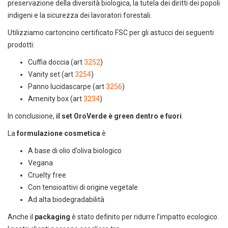
preservazione della diversità biologica, la tutela dei diritti dei popoli
indigeni e la sicurezza dei lavoratori forestali.
Utilizziamo cartoncino certificato FSC per gli astucci dei seguenti
prodotti:
Cuffia doccia (art
3252
)
Vanity set (art
3254
)
Panno lucidascarpe (art
3256
)
Amenity box (art
3234
)
In conclusione,
il set OroVerde è green dentro e fuori
.
La
formulazione cosmetica
è
Scarica il catalogo horeca
A base di olio d’oliva biologico
Forniture per hotel, ristoranti e
Vegana
spa
Cruelty free
Con tensioattivi di origine vegetale
Ad alta biodegradabilità
Anche il
packaging
è stato definito per ridurre l’impatto ecologico.