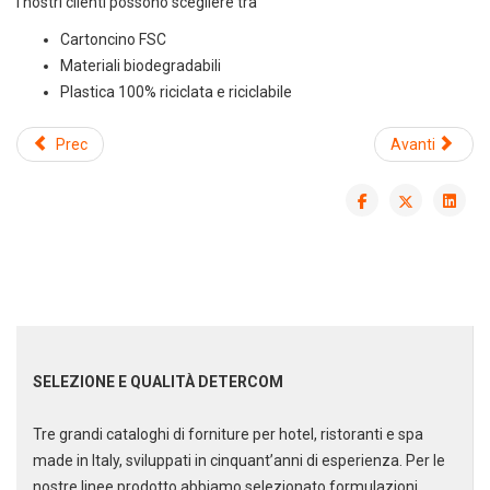
I nostri clienti possono scegliere tra
Cartoncino FSC
Materiali biodegradabili
Plastica 100% riciclata e riciclabile
Prec
Avanti
Scarica il catalogo cleaning
Soluzioni per la pulizia
professionale
SELEZIONE E QUALITÀ DETERCOM
Tre grandi cataloghi di forniture per hotel, ristoranti e spa
made in Italy, sviluppati in cinquant’anni di esperienza. Per le
nostre linee prodotto abbiamo selezionato formulazioni