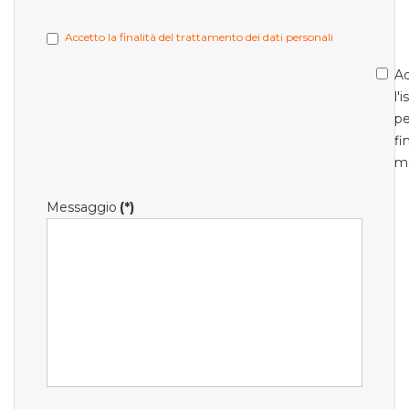
Accetto la finalità del trattamento dei dati personali
Ac
l'
pe
fi
m
Messaggio
(*)