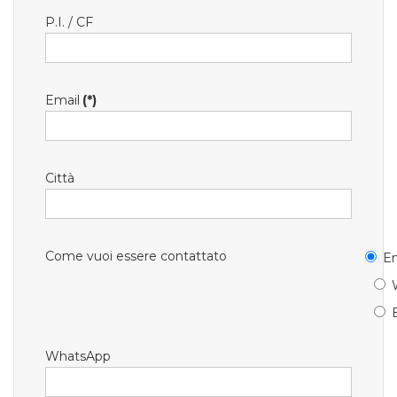
P.I. / CF
Email
(*)
Città
Come vuoi essere contattato
Em
WhatsApp