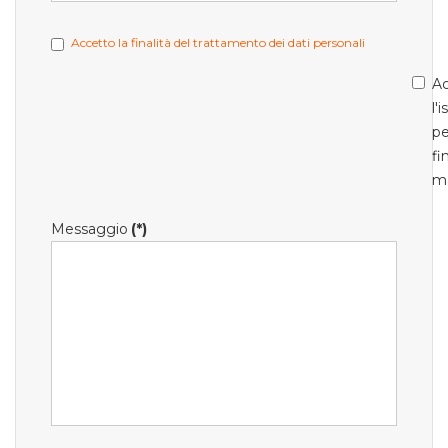
Accetto la finalità del trattamento dei dati personali
Ac
l'
pe
fi
m
Messaggio
(*)