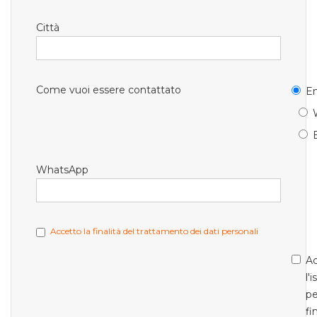
Città
Come vuoi essere contattato
Em
WhatsApp
Accetto la finalità del trattamento dei dati personali
Ac
l'
pe
fi