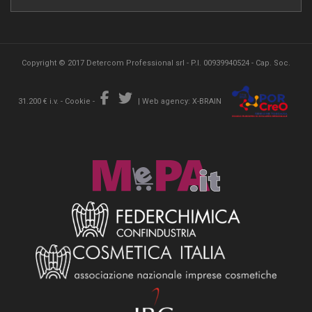
Copyright © 2017 Detercom Professional srl - P.I. 00939940524 - Cap. Soc.
31.200 € i.v. -
Cookie
-
|
Web agency: X-BRAIN