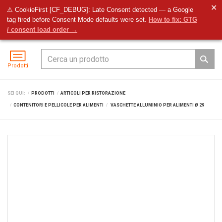
✕
⚠ CookieFirst [CF_DEBUG]: Late Consent detected — a Google
tag fired before Consent Mode defaults were set.
How to fix: GTG
Preventivo
Accedi
Menu
/ consent load order →
Prodotti
SEI QUI:
PRODOTTI
ARTICOLI PER RISTORAZIONE
CONTENITORI E PELLICOLE PER ALIMENTI
VASCHETTE ALLUMINIO PER ALIMENTI Ø 29