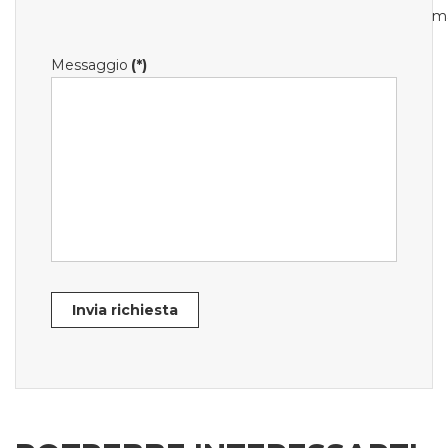
m
Messaggio
(*)
Invia richiesta