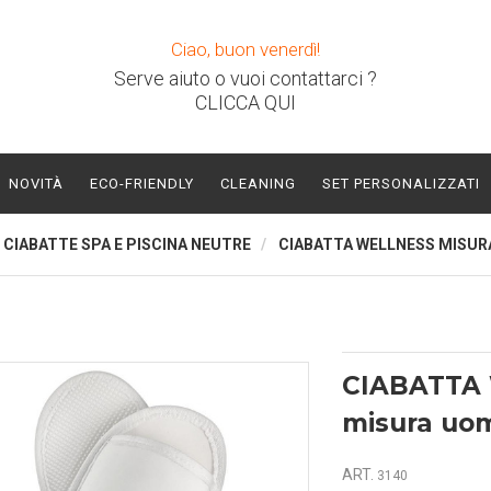
Ciao, buon venerdì!
Serve aiuto o vuoi contattarci ?
CLICCA QUI
NOVITÀ
ECO-FRIENDLY
CLEANING
SET PERSONALIZZATI
CIABATTE SPA E PISCINA NEUTRE
CIABATTA WELLNESS MISUR
CIABATTA
misura uo
ART.
3140