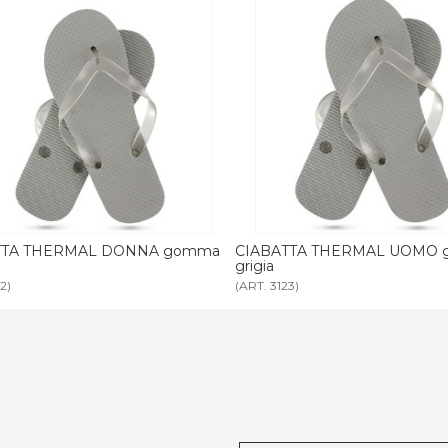
ATTA THERMAL UOMO gomma
CIABATTA THERMAL DON
nera
123)
(ART. 2525)