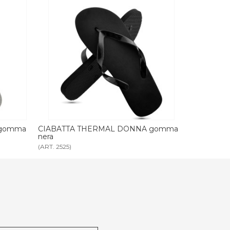
NA gomma
CIABATTA THERMAL UOMO gomma
CIABATT
nera
marrone
(ART. 2526)
(ART. 2569)