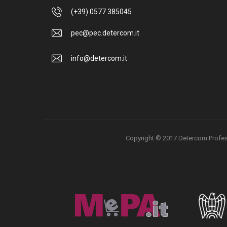
(+39) 0577 385045
pec@pec.detercom.it
info@detercom.it
Copyright © 2017 Detercom Professio