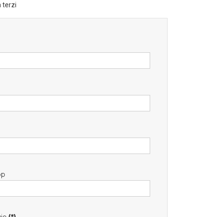
 terzi
pp