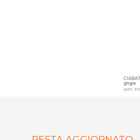
R BAMBINI
CIABATTA THERMAL DONNA gomma
CIAB
grigia
grigia
(ART. 3122)
(ART. 3
RESTA AGGIORNATO