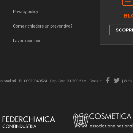
Privacy policy
BL
Come richiedere un preventivo?
SCOPRI 
Lavora con noi
nal srl - P.I. 00939940524 - Cap. Soc. 31.200 € i.v. -
Cookie
-
|
Web 