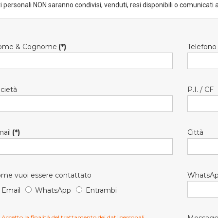
ti personali NON saranno condivisi, venduti, resi disponibili o comunicati a
ome & Cognome
(*)
Telefono
cietà
P.I. / CF
ail
(*)
Città
me vuoi essere contattato
WhatsA
Email
WhatsApp
Entrambi
Accetto la finalità del trattamento dei dati personali