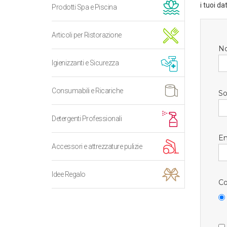
i tuoi da
Prodotti Spa e Piscina
Articoli per Ristorazione
N
Igienizzanti e Sicurezza
Consumabili e Ricariche
So
Detergenti Professionali
Em
Accessori e attrezzature pulizie
Idee Regalo
Co