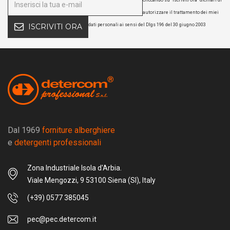
autorizzare il trattamento dei miei
dati personali ai sensi del Dlgs 196 del 30 giugno 2003
ISCRIVITI ORA
Dal 1969
forniture alberghiere
e
detergenti professionali
Zona Industriale Isola d'Arbia.
Viale Mengozzi, 9 53100 Siena (SI), Italy
(+39) 0577 385045
pec@pec.detercom.it