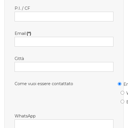
P.I. / CF
Email
(*)
Città
Come vuoi essere contattato
Em
WhatsApp