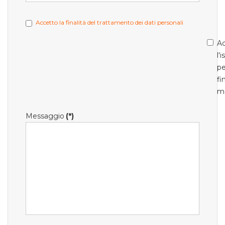
Accetto la finalità del trattamento dei dati personali
Ac
l'
pe
fi
m
Messaggio
(*)