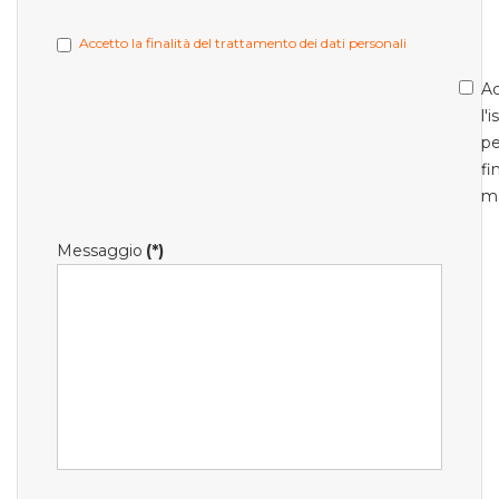
Accetto la finalità del trattamento dei dati personali
Ac
l'
pe
fi
m
Messaggio
(*)