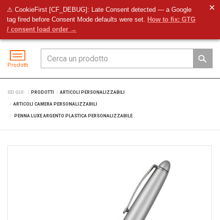
✕
⚠ CookieFirst [CF_DEBUG]: Late Consent detected — a Google
tag fired before Consent Mode defaults were set.
How to fix: GTG
Preventivo
Accedi
Menu
/ consent load order →
Prodotti
SEI QUI:
PRODOTTI
ARTICOLI PERSONALIZZABILI
ARTICOLI CAMERA PERSONALIZZABILI
PENNA LUXE ARGENTO PLASTICA PERSONALIZZABILE