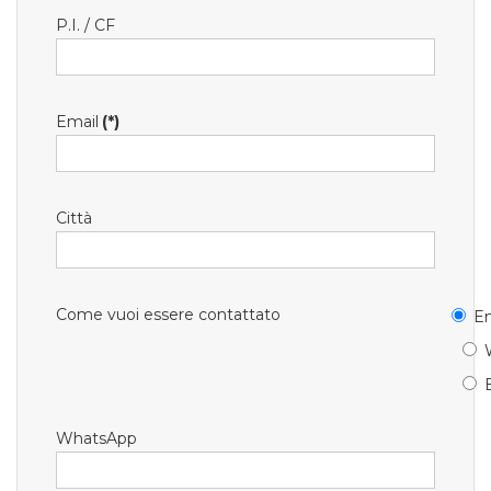
P.I. / CF
Email
(*)
Città
Come vuoi essere contattato
Em
WhatsApp