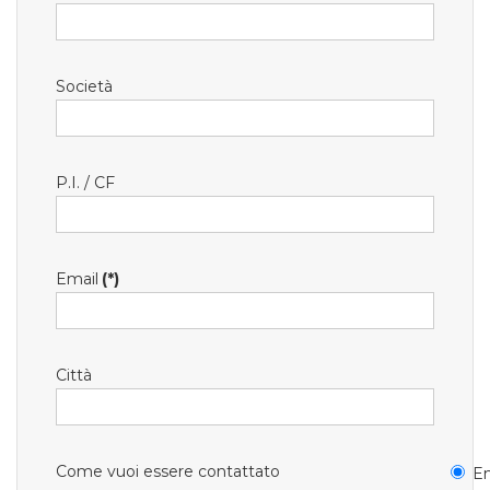
Società
P.I. / CF
Email
(*)
Città
Come vuoi essere contattato
Em