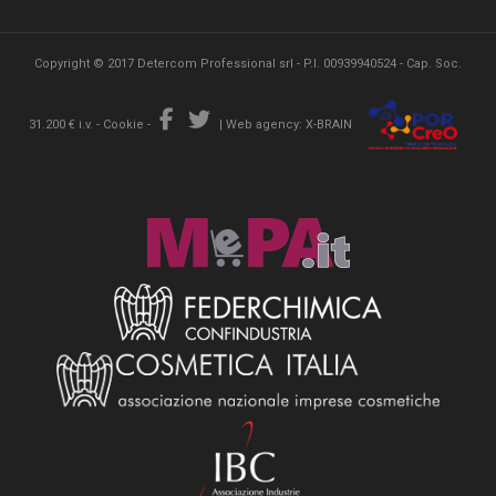
Copyright © 2017 Detercom Professional srl - P.I. 00939940524 - Cap. Soc.
31.200 € i.v. -
Cookie
-
|
Web agency: X-BRAIN