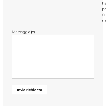
l'
pe
fi
m
Messaggio
(*)
Invia richiesta