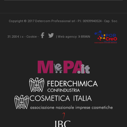
Copyright © 2017 Detercom Professional srl - P.I. 00939940524 - Cap. Soc.
31.200 € i.v. -
Cookie
-
|
Web agency: X-BRAIN