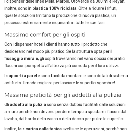
I dispenser delle linee Mela, Marble, OroVerde da 300 ml e Reyah,
inoltre, sono in
plastica 100% riciclata
. Oltre a ridurre i rifiuti,
queste soluzioni limitano la produzione di nuova plastica, un
processo estremamente inquinanti in tutte le sue fasi.
Massimo comfort per gli ospiti
Con i dispenser hotel i clienti hanno tutto il prodotto che
desiderano nel modo più pratico. Se la struttura opta per il
fissaggio murale
, gli ospiti troveranno nel vano doccia dei pratici
flaconi con pompetta all'altezza più comoda per il loro utilizzo.
I
supporti a parete
sono facili da montare e sono dotati di sistema
antifurto. Il modo migliore per lasciare le superfici sgombre!
Massima praticità per gli addetti alla pulizia
Gli
addetti alla pulizia
sono senza dubbio facilitati dalle soluzioni
a muro perché non devono perdere tempo a spostare i flaconi dal
lavabo, dal bordo della vasca o della doccia per pulire le superfici.
Inoltre,
la ricarica dalla tanica
sveltisce le operazioni, perché non