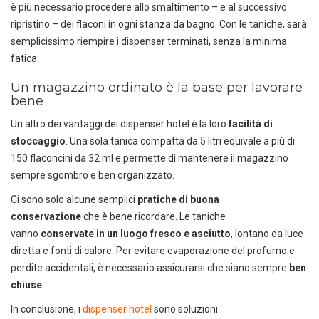
è più necessario procedere allo smaltimento – e al successivo
ripristino – dei flaconi in ogni stanza da bagno. Con le taniche, sarà
semplicissimo riempire i dispenser terminati, senza la minima
fatica.
Un magazzino ordinato è la base per lavorare
bene
Un altro dei vantaggi dei dispenser hotel è la loro
facilità di
stoccaggio
. Una sola tanica compatta da 5 litri equivale a più di
150 flaconcini da 32 ml e permette di mantenere il magazzino
sempre sgombro e ben organizzato.
Ci sono solo alcune semplici
pratiche di buona
DEDICACI
UN ALTRO SECONDO
conservazione
che è bene ricordare. Le taniche
vanno
conservate in un luogo fresco e asciutto
, lontano da luce
Puoi facilmente conoscere tutti i
diretta e fonti di calore. Per evitare evaporazione del profumo e
nostri prodotti
perdite accidentali, è necessario assicurarsi che siano sempre
ben
scaricando i cataloghi in PDF.
chiuse
.
CLICCA SULLE IMMAGINI
In conclusione, i
dispenser hotel
sono soluzioni