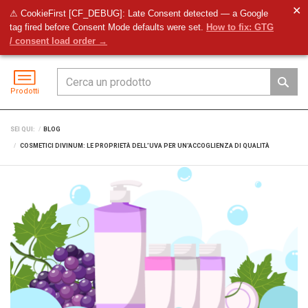
✕
⚠ CookieFirst [CF_DEBUG]: Late Consent detected — a Google
tag fired before Consent Mode defaults were set.
How to fix: GTG
Preventivo
Accedi
Menu
/ consent load order →
Prodotti
SEI QUI:
BLOG
COSMETICI DIVINUM: LE PROPRIETÀ DELL’UVA PER UN'ACCOGLIENZA DI QUALITÀ