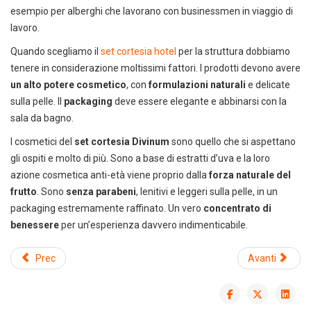
nostri prodotti
esempio per alberghi che lavorano con businessmen in viaggio di
scaricando i cataloghi in PDF.
lavoro.
CLICCA SULLE IMMAGINI
Quando scegliamo il
set cortesia hotel
per la struttura dobbiamo
tenere in considerazione moltissimi fattori. I prodotti devono avere
un alto potere cosmetico
, con
formulazioni naturali
e delicate
sulla pelle. Il
packaging
deve essere elegante e abbinarsi con la
sala da bagno.
I cosmetici del
set cortesia Divinum
sono quello che si aspettano
gli ospiti e molto di più. Sono a base di estratti d’uva e la loro
azione cosmetica anti-età viene proprio dalla
forza naturale del
frutto
. Sono
senza parabeni
, lenitivi e leggeri sulla pelle, in un
packaging estremamente raffinato. Un vero
concentrato di
benessere
per un’esperienza davvero indimenticabile.
Prec
Avanti
Scarica il catalogo horeca
Forniture per hotel, ristoranti e