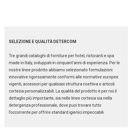
spa
SELEZIONE E QUALITÀ DETERCOM
Tre grandi cataloghi di forniture per hotel, ristoranti e spa
made in Italy, sviluppati in cinquant’anni di esperienza. Per le
nostre linee prodotto abbiamo selezionato formulazioni
innovative rigorosamente conformi alle normative europee
vigenti, accessori per qualsiasi struttura ricettiva e articoli
cortesia personalizzabili. La qualità del prodotto è per noi il
dettaglio più importante, sia nelle linee cortesia sia nella
Scarica il catalogo cleaning
detergenza professionale, dove puoi trovare tutto
Soluzioni per la pulizia
l’occorrente per offrire standard igienici impeccabili.
professionale