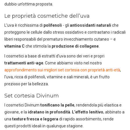
dubbio un’ottima proposta.
Le proprietà cosmetiche dell’uva
L’uva è ricchissima di
polifenoli
- gli
antiossidanti naturali
che
proteggono le cellule dallo stress ossidativo e contrastano i radicali
liberi responsabili del prematuro invecchiamento cutaneo – e
vitamina C
che stimola la
produzione di collagene
.
I cosmetici a base di estratti d’uva sono dei veri e propri
trattamenti anti-age
. Come abbiamo visto nel nostro
approfondimento sui migliori set cortesia con proprietà anti-età
,
l’uva, ricca di polifenoli, vitamine e sali minerali, è un frutto
prezioso per la bellezza.
Set cortesia Divinum
I cosmetici Divinum
tonificano la pelle
, rendendola più elastica e
giovane, e la
idratano in profondità
.
L’effetto lenitivo
, abbinato a
una
texture fresca e leggera
di rapido assorbimento, rende
questi prodotti ideali in qualunque stagione.