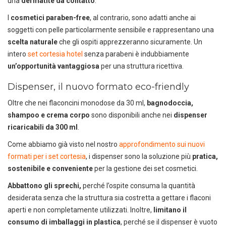
una
dermatite da contatto
.
I
cosmetici paraben-free
, al contrario, sono adatti anche ai
soggetti con pelle particolarmente sensibile e rappresentano una
scelta naturale
che gli ospiti apprezzeranno sicuramente. Un
intero
set cortesia hotel
senza parabeni è indubbiamente
un’opportunità vantaggiosa
per una struttura ricettiva.
Dispenser, il nuovo formato eco-friendly
Oltre che nei flaconcini monodose da 30 ml,
bagnodoccia,
shampoo e crema corpo
sono disponibili anche nei
dispenser
ricaricabili da 300 ml
.
Come abbiamo già visto nel nostro
approfondimento sui nuovi
formati per i set cortesia
, i dispenser sono la soluzione più
pratica,
sostenibile e conveniente
per la gestione dei set cosmetici.
Abbattono gli sprechi,
perché l’ospite consuma la quantità
desiderata senza che la struttura sia costretta a gettare i flaconi
aperti e non completamente utilizzati. Inoltre,
limitano il
consumo di imballaggi in plastica
, perché se il dispenser è vuoto