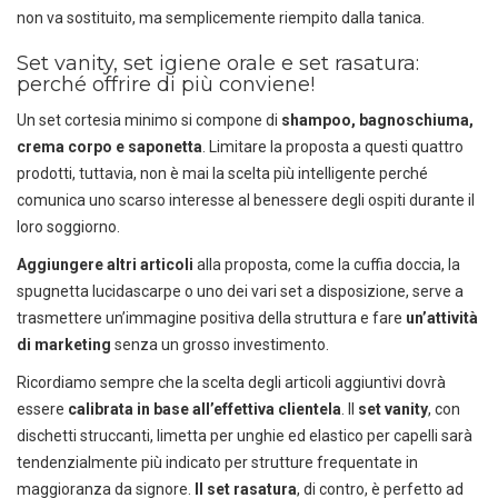
non va sostituito, ma semplicemente riempito dalla tanica.
Set vanity, set igiene orale e set rasatura:
perché offrire di più conviene!
Un set cortesia minimo si compone di
shampoo, bagnoschiuma,
crema corpo e saponetta
. Limitare la proposta a questi quattro
prodotti, tuttavia, non è mai la scelta più intelligente perché
comunica uno scarso interesse al benessere degli ospiti durante il
loro soggiorno.
Aggiungere altri articoli
alla proposta, come la cuffia doccia, la
spugnetta lucidascarpe o uno dei vari set a disposizione, serve a
trasmettere un’immagine positiva della struttura e fare
un’attività
di marketing
senza un grosso investimento.
Ricordiamo sempre che la scelta degli articoli aggiuntivi dovrà
essere
calibrata in base all’effettiva clientela
. Il
set vanity
, con
DEDICACI
UN ALTRO SECONDO
dischetti struccanti, limetta per unghie ed elastico per capelli sarà
tendenzialmente più indicato per strutture frequentate in
Puoi facilmente conoscere tutti i
maggioranza da signore.
Il set rasatura
, di contro, è perfetto ad