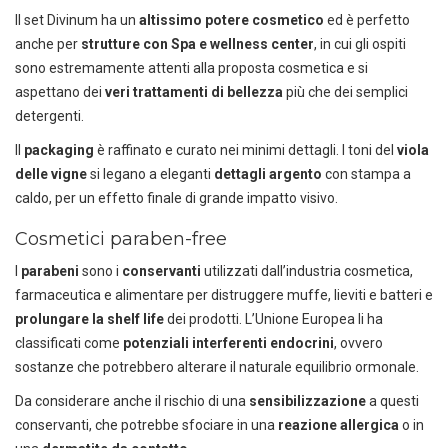
Il set Divinum ha un
altissimo potere cosmetico
ed è perfetto
anche per
strutture con Spa e wellness center
, in cui gli ospiti
sono estremamente attenti alla proposta cosmetica e si
aspettano dei
veri trattamenti di bellezza
più che dei semplici
detergenti.
Il
packaging
è raffinato e curato nei minimi dettagli. I toni del
viola
delle vigne
si legano a eleganti
dettagli
argento
con stampa a
caldo, per un effetto finale di grande impatto visivo.
Cosmetici paraben-free
I
parabeni
sono i
conservanti
utilizzati dall’industria cosmetica,
farmaceutica e alimentare per distruggere muffe, lieviti e batteri e
prolungare la shelf life
dei prodotti. L’Unione Europea li ha
classificati come
potenziali interferenti endocrini
, ovvero
sostanze che potrebbero alterare il naturale equilibrio ormonale.
Da considerare anche il rischio di una
sensibilizzazione
a questi
conservanti, che potrebbe sfociare in una
reazione allergica
o in