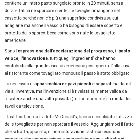
contiene un intero pasto surgelato pronto in 20 minuti, senza
durare fatica né sporcare niente. Le tovaglie rimangono nel
cassetto perché non c’è più una superficie condivisa su cui
adagiarle ma anche il vassoio ha bisogno di essere coperto e
protetto dallo sporco. Ecco come sono nate le tovagliette
americane.
Sono l'
espressione dell'accelerazione del progresso, il pasto
veloce, l'innovazione
, tutti quegli 'ingredienti' che hanno
contribuito alla grande ascesa americana post guerra. Dalla casa
al ristorante come tovagliato monouso il passo è stato obbligato.
La necessità di
apparecchiare spazi piccoli e separati
ha dato il
via all’inventiva, ma l’invenzione si è rivelata talmente valida da
resistere anche una volta passata (fortunatamente) la moda dei
tavoli da televisione.
I fast food, primo tra tutti McDonald’s, hanno consolidato l’utilizzo
delle tovagliette per non sporcare il vassoio. Aggiungiamoci il fatto
che si tratta, appunto, di una ristorazione fast: non esistono
camerieri che apparecchiano e sparecchiano ogni volta che si