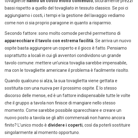
tovagliette
hanno un costo molto contenuto
, sicuramente prezzi
bassi rispetto a quello del tovagliato in tessuto classico. Se poi ci
aggiungiamo i costi, i tempi e la gestione del lavaggio vediamo
come non ci sia proprio paragone in quanto a risparmio.
Secondo fattore: sono molto comode perché permettono di
apparecchiare il tavolo con estrema facilità
. Se arriva un nuovo
ospite basta aggiungere un coperto e il gioco è fatto. Pensiamo
soprattutto a locali in cui gli avventori condividono un grande
tavolo comune: mettere un'unica tovaglia sarebbe impensabile,
ma con le tovagliette americane il problema è facilmente risolto.
Quando qualcuno si alza, la sua tovaglietta viene gettata e
sostituita con una nuova per il prossimo ospite. È lo stesso
discorso delle mense, ed è un fattore indispensabile tutte le volte
che il gruppo a tavola non finisce di mangiare nello stesso
momento. Come sarebbe possibile sparecchiare e creare un
nuovo posto a tavola se gli altri commensali non hanno ancora
finito? L’unico modo è
dividere i coperti
, così da poterli sostituire
singolarmente al momento opportuno.