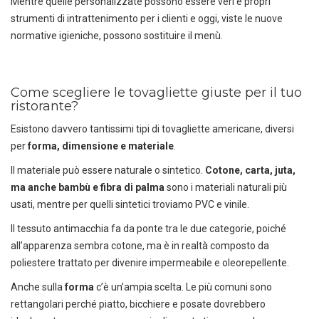
Mentre quelle personalizzate possono essere veri e propri
strumenti di intrattenimento per i clienti e oggi, viste le nuove
normative igieniche, possono sostituire il menù.
Come scegliere le tovagliette giuste per il tuo
ristorante?
Esistono davvero tantissimi tipi di tovagliette americane, diversi
Scarica il catalogo horeca
per
forma, dimensione e materiale
.
Forniture per hotel, ristoranti e
Il materiale può essere naturale o sintetico.
Cotone, carta, juta,
spa
ma anche bambù e fibra di palma
sono i materiali naturali più
usati, mentre per quelli sintetici troviamo PVC e vinile.
Il tessuto antimacchia fa da ponte tra le due categorie, poiché
all’apparenza sembra cotone, ma è in realtà composto da
poliestere trattato per divenire impermeabile e oleorepellente.
Anche sulla
forma
c’è un’ampia scelta. Le più comuni sono
rettangolari perché piatto, bicchiere e posate dovrebbero