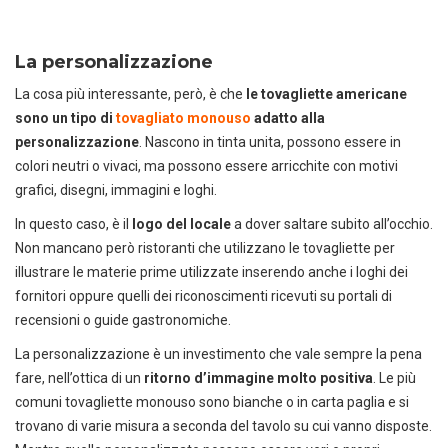
La personalizzazione
La cosa più interessante, però, è che
le tovagliette americane
sono un tipo di
tovagliato monouso
adatto alla
personalizzazione
. Nascono in tinta unita, possono essere in
colori neutri o vivaci, ma possono essere arricchite con motivi
DEDICACI
UN ALTRO SECONDO
grafici, disegni, immagini e loghi.
Puoi facilmente conoscere tutti i
In questo caso, è il
logo del locale
a dover saltare subito all’occhio.
nostri prodotti
Non mancano però ristoranti che utilizzano le tovagliette per
scaricando i cataloghi in PDF.
illustrare le materie prime utilizzate inserendo anche i loghi dei
CLICCA SULLE IMMAGINI
fornitori oppure quelli dei riconoscimenti ricevuti su portali di
recensioni o guide gastronomiche.
La personalizzazione è un investimento che vale sempre la pena
fare, nell’ottica di un
ritorno d’immagine molto positiva
. Le più
comuni tovagliette monouso sono bianche o in carta paglia e si
trovano di varie misura a seconda del tavolo su cui vanno disposte.