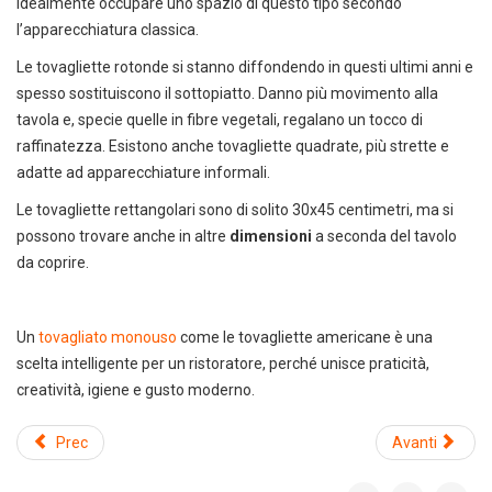
idealmente occupare uno spazio di questo tipo secondo
l’apparecchiatura classica.
Le tovagliette rotonde si stanno diffondendo in questi ultimi anni e
spesso sostituiscono il sottopiatto. Danno più movimento alla
tavola e, specie quelle in fibre vegetali, regalano un tocco di
Scarica il catalogo cleaning
raffinatezza. Esistono anche tovagliette quadrate, più strette e
Soluzioni per la pulizia
adatte ad apparecchiature informali.
professionale
Le tovagliette rettangolari sono di solito 30x45 centimetri, ma si
possono trovare anche in altre
dimensioni
a seconda del tavolo
da coprire.
Un
tovagliato monouso
come le tovagliette americane è una
scelta intelligente per un ristoratore, perché unisce praticità,
creatività, igiene e gusto moderno.
Prec
Avanti