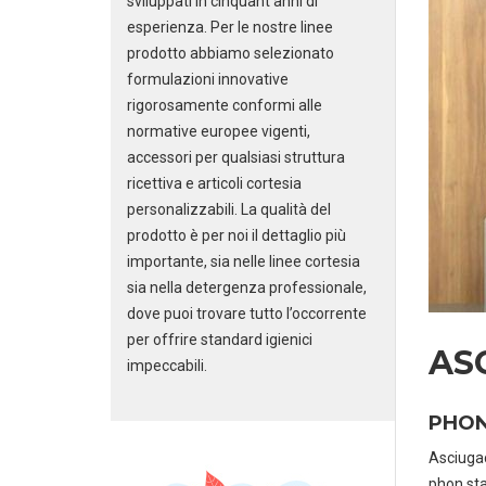
sviluppati in cinquant’anni di
esperienza. Per le nostre linee
prodotto abbiamo selezionato
formulazioni innovative
rigorosamente conformi alle
normative europee vigenti,
accessori per qualsiasi struttura
ricettiva e articoli cortesia
personalizzabili. La qualità del
prodotto è per noi il dettaglio più
importante, sia nelle linee cortesia
sia nella detergenza professionale,
dove puoi trovare tutto l’occorrente
per offrire standard igienici
AS
impeccabili.
PHON
Asciugac
phon sta