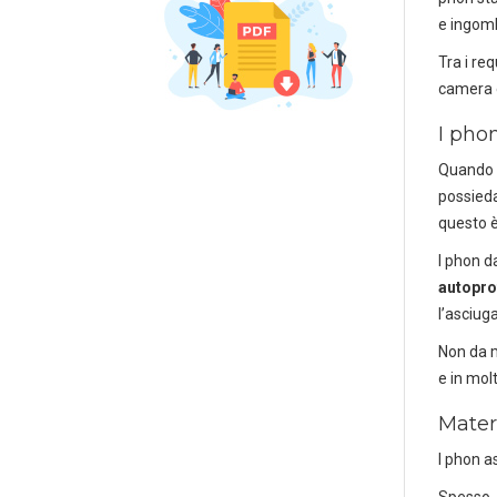
e ingomb
Tra i re
camera 
I phon
Quando s
possieda
questo è
I phon d
autopro
l’asciug
Non da m
e in mol
Materi
I phon a
Spesso, 