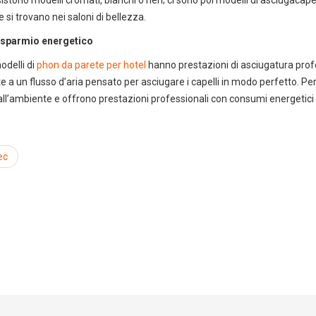
istono modelli cromati, bianchi o neri; ci sono poi modelli di asciugacapel
e si trovano nei saloni di bellezza.
isparmio energetico
odelli di
phon da parete per hotel
hanno prestazioni di asciugatura prof
a un flusso d’aria pensato per asciugare i capelli in modo perfetto. Per 
 all’ambiente e offrono prestazioni professionali con consumi energetici r
ec