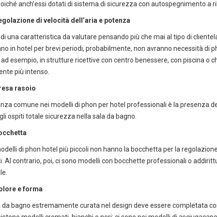
oiché anch’essi dotati di sistema di sicurezza con autospegnimento a ril
golazione di velocità dell’aria e potenza
a di una caratteristica da valutare pensando più che mai al tipo di cliente
no in hotel per brevi periodi, probabilmente, non avranno necessità di p
 ad esempio, in strutture ricettive con centro benessere, con piscina o che
a il catalogo horeca
Scarica il
nte più intenso.
r hotel, ristoranti e spa
Soluzioni per l
resa rasoio
za comune nei modelli di phon per hotel professionali è la presenza de
gli ospiti totale sicurezza nella sala da bagno.
occhetta
delli di phon hotel più piccoli non hanno la bocchetta per la regolazione d
. Al contrario, poi, ci sono modelli con bocchette professionali o addirittu
le.
olore e forma
 da bagno estremamente curata nel design deve essere completata con de