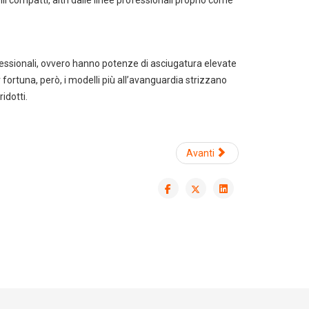
li compatti, altri dalle linee professionali proprio come
essionali, ovvero hanno potenze di asciugatura elevate
fortuna, però, i modelli più all’avanguardia strizzano
idotti.
Avanti