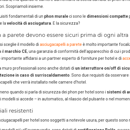
ri. Scopriamoli insieme.
quisiti fondamentali di un
phon murale
ci sono le
dimensioni compatte
p
e la
velocità di asciugatura
. E la sicurezza?
 a parete devono essere sicuri prima di ogni altra
i sceglie il modello di
asciugacapelli a parete
è molto importante focalizz
 il
marchio CE
, una garanzia di conformità dell’apparecchio di cui i pr
 importante affidarsi a un partner esperto di forniture per hotel e di
acce
a muro professionali sono anche dotati di
un interruttore on/off di sic
tezione in caso di surriscaldamento
. Sono due requisiti da osservare
acapelli che verrà installato nelle camere d’hotel.
eno quando si parla di sicurezza dei phon per hotel sono i
sistemi di 
ti modelli si accede – in automatico, al rilascio del pulsante o nel momen
ali resistenti
sciugacapelli per hotel sono soggetti a notevole usura, per questo sono 
i modelli più all’avanguardia, sono dotati di
certificazione RoHs
, ovver