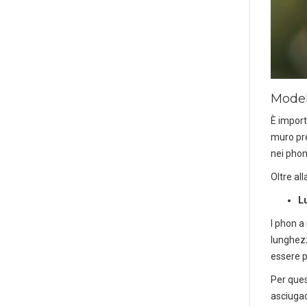
Model
P
È import
muro pre
nei phon
Oltre all
L
I phon a
lunghezz
essere p
Per ques
asciugac