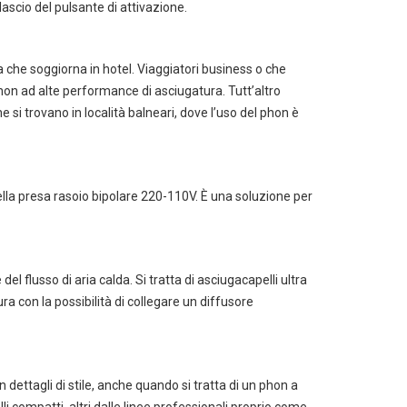
ascio del pulsante di attivazione.
la che soggiorna in hotel. Viaggiatori business o che
hon ad alte performance di asciugatura. Tutt’altro
 si trovano in località balneari, dove l’uso del phon è
 catalogo cleaning
a pulizia professionale
lla presa rasoio bipolare 220-110V. È una soluzione per
el flusso di aria calda. Si tratta di asciugacapelli ultra
ra con la possibilità di collegare un diffusore
ttagli di stile, anche quando si tratta di un phon a