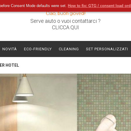
before Consent Mode defaults were set.
How to fix: GTG / consent load or
Ciao, buon giovedì!
Serve aiuto o vuoi contattarci ?
CLICCA QUI
NOVITÀ
ECO-FRIENDLY
CLEANING
SET PERSONALIZZATI
PER HOTEL