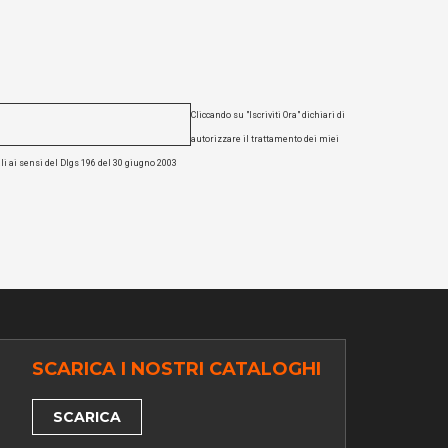
Cliccando su "Iscriviti Ora" dichiari di
autorizzare il trattamento dei miei
li ai sensi del Dlgs 196 del 30 giugno 2003
SCARICA I NOSTRI CATALOGHI
SCARICA