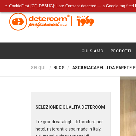
⚠ CookieFirst [CF_DEBUG]: Late Consent detected — a Google tag fired 
CHI SIAMO
PRODOTTI
SEI QUI:
BLOG
ASCIUGACAPELLI DA PARETE 
SELEZIONE E QUALITÀ DETERCOM
Tre grandi cataloghi di forniture per
hotel, ristoranti e spa made in Italy,