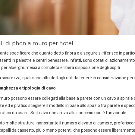
DEDICACI
UN ALTRO SECONDO
li di phon a muro per hotel
uoi facilmente conoscere tutti i nostri prodot
scaricando i cataloghi in PDF.
ante specificare che quanto detto finora e a seguire si riferisce in parti
senti in palestre e centri benessere, infatti, sono dotati di azionament
CLICCA SULLE IMMAGINI
 per alberghi, messi a completa e libera disposizione degli ospiti.
a sicurezza, quali sono altri dettagli utili da tenere in considerazione per
unghezza e tipologia di cavo
 muro possono essere collegati alla base a parete con un cavo a spirale o
e ed è pratico scegliere il modello in base allo spazio tra parete e specc
ratico da usare. Se il cavo non arriva allo specchio non è funzionale.
to molte strutture, nonostante il numero elevato di camere, preferisco
apelli da cassetto, più o meno potenti, che possono essere liberamente 