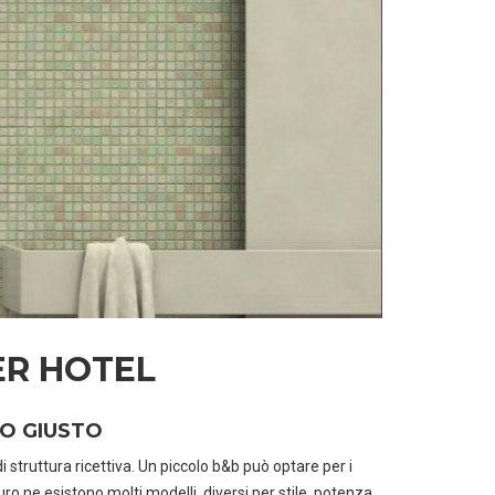
ER HOTEL
LO GIUSTO
 struttura ricettiva. Un piccolo b&b può optare per i
ne esistono molti modelli, diversi per stile, potenza