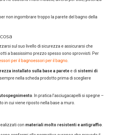
er non ingombrare troppo la parete del bagno della
 cosa
arsi sul suo livello di sicurezza e assicurarsi che
odotti a bassissimo prezzo spesso sono sprovvisti. Per
ssori per il bagnoessori per il bagno
.
urezza
installato sulla base a parete
e di
sistemi di
 sempre nella scheda prodotto prima di scegliere
autospegnimento
. In pratica l’asciugacapelli si spegne –
to in cui viene riposto nella base a muro.
realizzati con
materiali molto resistenti e antigraffio
.
o sono conformi alla normativa europea che prevede il