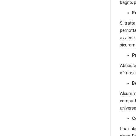
bagno, p
Re
Si tratt
pernotta
avviene,
Scaric
sicurame
Forniture pe
P
Abbastan
offrire a
B
Alcuni mo
compatti
universa
C
Una sala