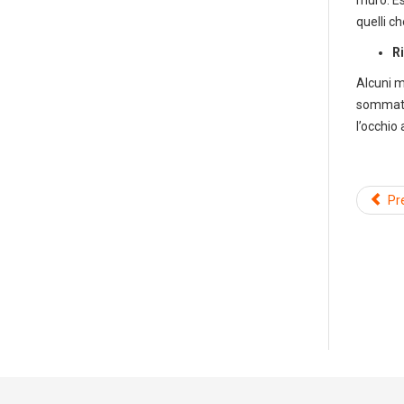
muro. Es
quelli ch
R
Alcuni m
sommate 
l’occhio
Pr