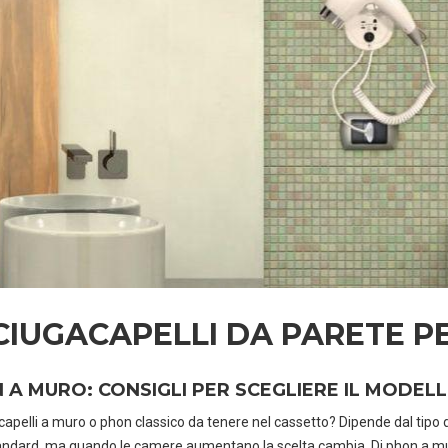
CIUGACAPELLI DA PARETE P
 A MURO: CONSIGLI PER SCEGLIERE IL MODEL
apelli a muro o phon classico da tenere nel cassetto? Dipende dal tipo di
ndard, ma quando le camere aumentano la scelta cambia. Di phon a muro 