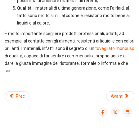
possibilità di abbinare materiali differenti;
Qualità
: i materiali di ultima generazione, come l’airlaid, al
tatto sono molto simili al cotone e resistono molto bene ai
liquidi o al calore.
È molto importante scegliere prodotti professionali, adatti, ad
esempio, al contatto con gli alimenti, resistenti ai liquidi e con colori
Scarica il catalogo horeca
brillanti. I materiali, infatti, sono il segreto di un
tovagliato monouso
Forniture per hotel, ristoranti e
di qualità, capace di far sentire i commensali a proprio agio e di
spa
dare la giusta immagine del ristorante, formale o informale che
sia.
Prec
Avanti