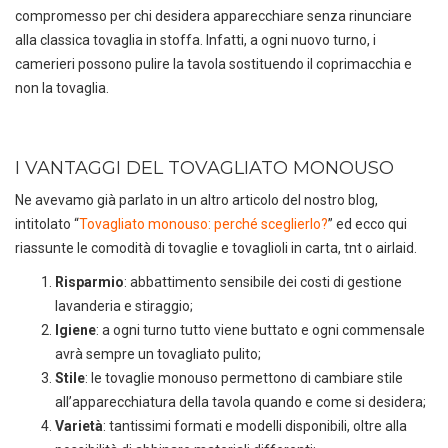
compromesso per chi desidera apparecchiare senza rinunciare
alla classica tovaglia in stoffa. Infatti, a ogni nuovo turno, i
camerieri possono pulire la tavola sostituendo il coprimacchia e
non la tovaglia.
DEDICACI
UN ALTRO SECONDO
I VANTAGGI DEL TOVAGLIATO MONOUSO
Puoi facilmente conoscere tutti i
nostri prodotti
Ne avevamo già parlato in un altro articolo del nostro blog,
scaricando i cataloghi in PDF.
intitolato “
Tovagliato monouso: perché sceglierlo?
” ed ecco qui
riassunte le comodità di tovaglie e tovaglioli in carta, tnt o airlaid.
CLICCA SULLE IMMAGINI
Risparmio
: abbattimento sensibile dei costi di gestione
lavanderia e stiraggio;
Igiene
: a ogni turno tutto viene buttato e ogni commensale
avrà sempre un tovagliato pulito;
Stile
: le tovaglie monouso permettono di cambiare stile
all’apparecchiatura della tavola quando e come si desidera;
Varietà
: tantissimi formati e modelli disponibili, oltre alla