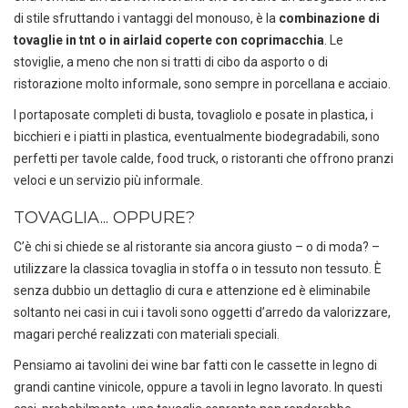
di stile sfruttando i vantaggi del monouso, è la
combinazione di
tovaglie in tnt o in airlaid coperte con coprimacchia
. Le
stoviglie, a meno che non si tratti di cibo da asporto o di
ristorazione molto informale, sono sempre in porcellana e acciaio.
I portaposate completi di busta, tovagliolo e posate in plastica, i
bicchieri e i piatti in plastica, eventualmente biodegradabili, sono
perfetti per tavole calde, food truck, o ristoranti che offrono pranzi
veloci e un servizio più informale.
TOVAGLIA... OPPURE?
C’è chi si chiede se al ristorante sia ancora giusto – o di moda? –
utilizzare la classica tovaglia in stoffa o in tessuto non tessuto. È
senza dubbio un dettaglio di cura e attenzione ed è eliminabile
soltanto nei casi in cui i tavoli sono oggetti d’arredo da valorizzare,
magari perché realizzati con materiali speciali.
Pensiamo ai tavolini dei wine bar fatti con le cassette in legno di
grandi cantine vinicole, oppure a tavoli in legno lavorato. In questi