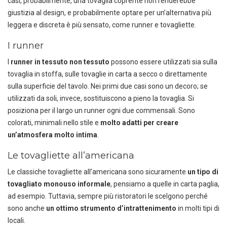
casi, probabilmente, una tovaglia coprente non renderebbe
giustizia al design, e probabilmente optare per un’alternativa più
leggera e discreta è più sensato, come runner e tovagliette.
I runner
I
runner in tessuto non tessuto
possono essere utilizzati sia sulla
tovaglia in stoffa, sulle tovaglie in carta a secco o direttamente
sulla superficie del tavolo. Nei primi due casi sono un decoro; se
utilizzati da soli, invece, sostituiscono a pieno la tovaglia. Si
posiziona per il largo un runner ogni due commensali. Sono
colorati, minimali nello stile e
molto adatti per creare
un’atmosfera molto intima
.
Le tovagliette all’americana
Le classiche tovagliette all’americana sono sicuramente
un tipo di
tovagliato monouso informale
, pensiamo a quelle in carta paglia,
ad esempio. Tuttavia, sempre più ristoratori le scelgono perché
sono anche
un ottimo strumento d’intrattenimento
in molti tipi di
locali.