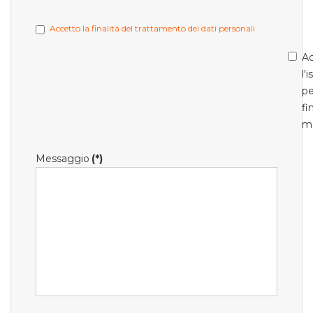
Accetto la finalità del trattamento dei dati personali
Ac
l'
pe
fi
m
Messaggio
(*)