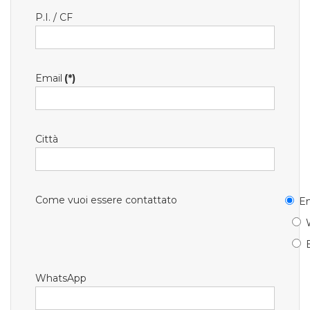
P.I. / CF
Email
(*)
Città
Come vuoi essere contattato
Em
WhatsApp