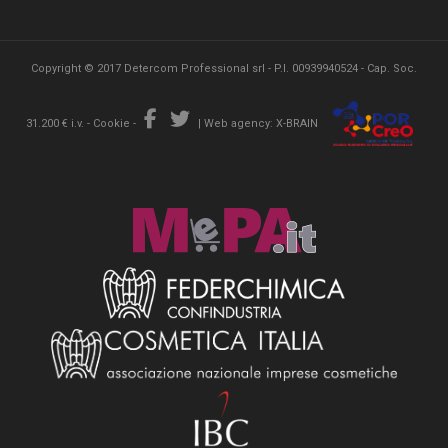
Copyright © 2017 Detercom Professional srl - P.I. 00939940524 - Cap. Soc.
31.200 € i.v. -
Cookie
-
|
Web agency: X-BRAIN