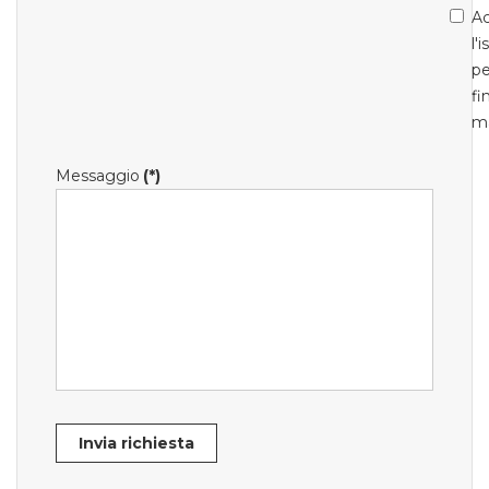
Ac
l'
pe
fi
m
Messaggio
(*)
Invia richiesta