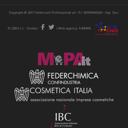
Copyright © 2017 Detercom Professional srl - P.I. 00939940524 - Cap. Soc.
31.200 € i.v. -
Cookie
-
|
Web agency: X-BRAIN