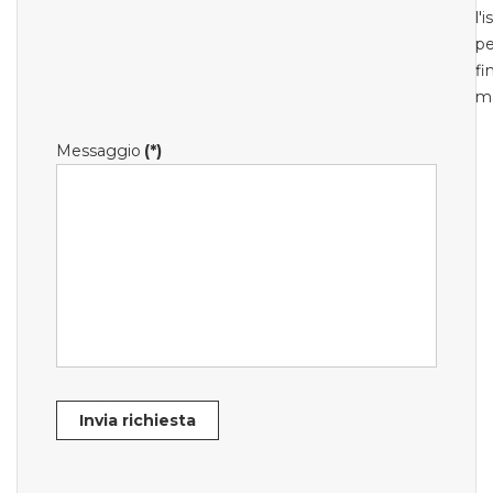
l'
pe
fi
m
Messaggio
(*)
Invia richiesta