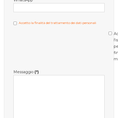
WhatsApp
Accetto la finalità del trattamento dei dati personali
Ac
l'
pe
fi
m
Messaggio
(*)