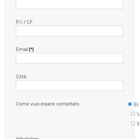
P.I. / CF
Email
(*)
Città
Come vuoi essere contattato
Em