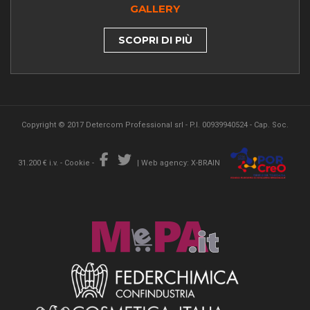
GALLERY
SCOPRI DI PIÙ
Copyright © 2017 Detercom Professional srl - P.I. 00939940524 - Cap. Soc.
31.200 € i.v. -
Cookie
-
|
Web agency: X-BRAIN