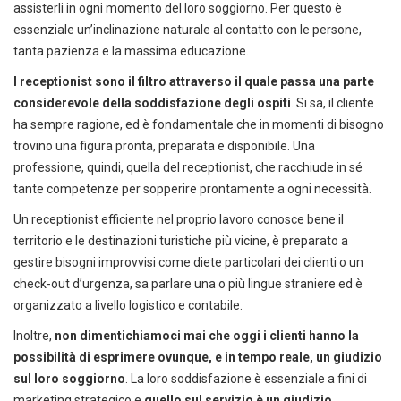
assisterli in ogni momento del loro soggiorno. Per questo è
essenziale un’inclinazione naturale al contatto con le persone,
tanta pazienza e la massima educazione.
I receptionist sono il filtro attraverso il quale passa una parte
considerevole della soddisfazione degli ospiti
. Si sa, il cliente
ha sempre ragione, ed è fondamentale che in momenti di bisogno
trovino una figura pronta, preparata e disponibile. Una
professione, quindi, quella del receptionist, che racchiude in sé
tante competenze per sopperire prontamente a ogni necessità.
Un receptionist efficiente nel proprio lavoro conosce bene il
territorio e le destinazioni turistiche più vicine, è preparato a
gestire bisogni improvvisi come diete particolari dei clienti o un
check-out d’urgenza, sa parlare una o più lingue straniere ed è
organizzato a livello logistico e contabile.
Inoltre,
non dimentichiamoci mai che oggi i clienti hanno la
possibilità di esprimere ovunque, e in tempo reale, un giudizio
sul loro soggiorno
. La loro soddisfazione è essenziale a fini di
marketing strategico e
quello sul servizio è un giudizio