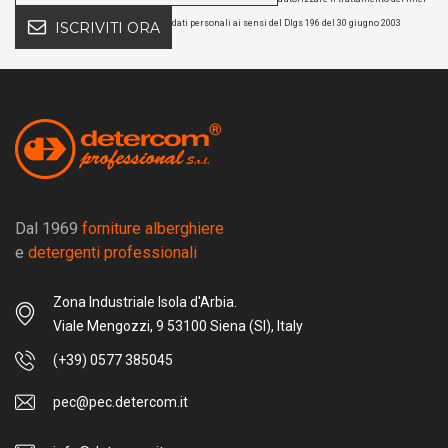
dati personali ai sensi del Dlgs 196 del 30 giugno 2003
ISCRIVITI ORA
Scarica il catalogo cleaning
Soluzioni per la pulizia
professionale
Dal 1969
forniture alberghiere
e
detergenti professionali
Zona Industriale Isola d'Arbia.
Viale Mengozzi, 9 53100 Siena (SI), Italy
(+39) 0577 385045
pec@pec.detercom.it