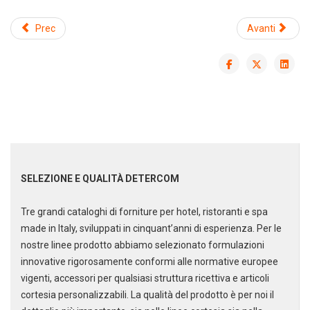
Prec
Avanti
DEDICACI
UN ALTRO SECONDO
Puoi facilmente conoscere tutti i
SELEZIONE E QUALITÀ DETERCOM
nostri prodotti
scaricando i cataloghi in PDF.
Tre grandi cataloghi di forniture per hotel, ristoranti e spa
made in Italy, sviluppati in cinquant’anni di esperienza. Per le
CLICCA SULLE IMMAGINI
nostre linee prodotto abbiamo selezionato formulazioni
innovative rigorosamente conformi alle normative europee
vigenti, accessori per qualsiasi struttura ricettiva e articoli
cortesia personalizzabili. La qualità del prodotto è per noi il