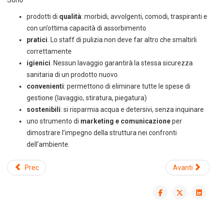
prodotti di
qualità
: morbidi, avvolgenti, comodi, traspiranti e
con un’ottima capacità di assorbimento
pratici
. Lo staff di pulizia non deve far altro che smaltirli
correttamente
igienici
. Nessun lavaggio garantirà la stessa sicurezza
sanitaria di un prodotto nuovo
Scarica il catalogo horeca
convenienti
: permettono di eliminare tutte le spese di
Forniture per hotel, ristoranti e
gestione (lavaggio, stiratura, piegatura)
spa
sostenibili
: si risparmia acqua e detersivi, senza inquinare
uno strumento di
marketing e comunicazione
per
dimostrare l’impegno della struttura nei confronti
dell’ambiente.
Prec
Avanti