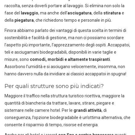
raccolta, senza doverli portare al lavaggio. Si elimina non solo la
fase del
lavaggio
, ma anche dell’
asciugatura
, della
stiratura
e
della
piegatura
, che richiedono tempo e personale in più.
Finora abbiamo parlato dei vantaggi di questa scelta in termini di
sostenibilità e facilità di gestione, ma non ci possiamo scordare
l’aspetto più importante, l’apprezzamento degli ospiti. Accappatoi,
teli e asciugamani biodegradabili, disponibili in varie taglie e
misure, sono
comodi, morbidi e altamente traspiranti
.
Assorbono l’umidità e si asciugano velocemente, insomma, non
hanno davvero nulla da invidiare ai classici accappatoi in spugna!
Per quali strutture sono più indicati?
Maggiore il traffico nella struttura turistico ricettiva, maggiore la
quantità di biancheria da trattare, lavare, stirare, piegare e
sistemare nelle camere hotel. Per le
grandi attività
, di
conseguenza, l’opzione biodegradabile è un’ottima alternativa, che
consente il risparmio di tempo, risorse ed energia.
Anche per gli hotel e i resort
con Spa e centro benessere
questi