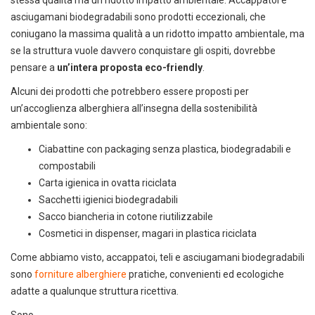
asciugamani biodegradabili sono prodotti eccezionali, che
coniugano la massima qualità a un ridotto impatto ambientale, ma
se la struttura vuole davvero conquistare gli ospiti, dovrebbe
pensare a
un’intera proposta eco-friendly
.
Alcuni dei prodotti che potrebbero essere proposti per
DEDICACI
UN ALTRO SECONDO
un’accoglienza alberghiera all’insegna della sostenibilità
ambientale sono:
Puoi facilmente conoscere tutti i
nostri prodotti
Ciabattine con packaging senza plastica, biodegradabili e
scaricando i cataloghi in PDF.
compostabili
Carta igienica in ovatta riciclata
CLICCA SULLE IMMAGINI
Sacchetti igienici biodegradabili
Sacco biancheria in cotone riutilizzabile
Cosmetici in dispenser, magari in plastica riciclata
Come abbiamo visto, accappatoi, teli e asciugamani biodegradabili
sono
forniture alberghiere
pratiche, convenienti ed ecologiche
adatte a qualunque struttura ricettiva.
Sono