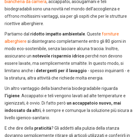
biancheria da camera
, accappatoi, asciugamani e teli
biodegradabili sono una novità nel mondo dell’accoglienza e
offrono moltissimi vantaggi, sia per gli ospiti che per le strutture
ricettive alberghiere.
Partiamo dal
ridotto impatto ambientale
. Queste
forniture
alberghiere
si disintegrano completamente entro gli 80 giorni in
modo eco-sostenibile, senza lasciare alcuna traccia. Inoltre,
assicurano un
notevole risparmio idrico
perché non devono
essere lavate, ma semplicemente smaltite. In questo modo, si
limitano anche i
detergenti per il lavaggio
- spesso inquinanti - e
la stiratura, altra attività che richiede molta energia.
Un altro vantaggio della biancheria biodegradabile riguarda
l’igiene
. Accappatoi e teli vengono lavati ad alte temperature e
igienizzati, è ovvio. Di fatto però
un accappatoio nuovo, mai
indossato da altri
, è sempre e comunque la soluzione più sicura a
livello igienico-sanitario.
E che dire della
praticità
? Gli addetti alla pulizia della stanza
dovranno semplicemente ritirare gli articoli utilizzati e conferirli in