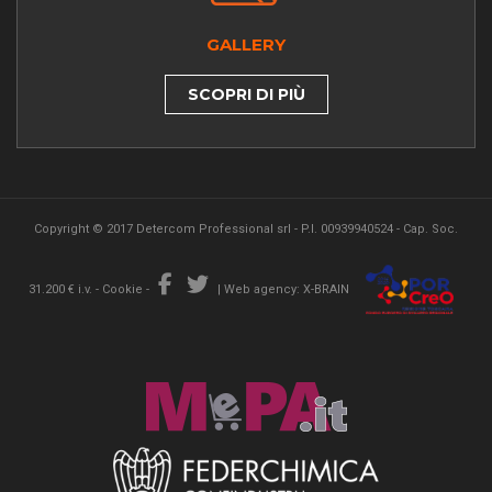
GALLERY
SCOPRI DI PIÙ
Copyright © 2017 Detercom Professional srl - P.I. 00939940524 - Cap. Soc.
31.200 € i.v. -
Cookie
-
|
Web agency: X-BRAIN