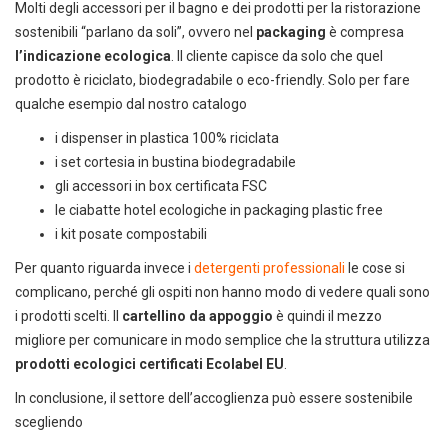
Molti degli accessori per il bagno e dei prodotti per la ristorazione
sostenibili “parlano da soli”, ovvero nel
packaging
è compresa
l’indicazione ecologica
. Il cliente capisce da solo che quel
DEDICACI
UN ALTRO SECONDO
prodotto è riciclato, biodegradabile o eco-friendly. Solo per fare
qualche esempio dal nostro catalogo
Puoi facilmente conoscere tutti i
nostri prodotti
i dispenser in plastica 100% riciclata
scaricando i cataloghi in PDF.
i set cortesia in bustina biodegradabile
gli accessori in box certificata FSC
CLICCA SULLE IMMAGINI
le ciabatte hotel ecologiche in packaging plastic free
i kit posate compostabili
Per quanto riguarda invece i
detergenti professionali
le cose si
complicano, perché gli ospiti non hanno modo di vedere quali sono
i prodotti scelti. Il
cartellino da appoggio
è quindi il mezzo
migliore per comunicare in modo semplice che la struttura utilizza
prodotti ecologici certificati Ecolabel EU
.
In conclusione, il settore dell’accoglienza può essere sostenibile
scegliendo