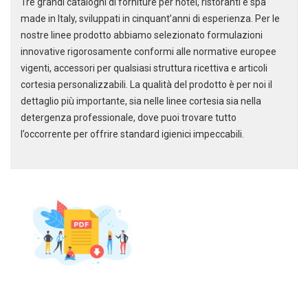
Tre grandi cataloghi di forniture per hotel, ristoranti e spa
Scarica il catalogo cleaning
made in Italy, sviluppati in cinquant’anni di esperienza. Per le
Soluzioni per la pulizia
nostre linee prodotto abbiamo selezionato formulazioni
professionale
innovative rigorosamente conformi alle normative europee
vigenti, accessori per qualsiasi struttura ricettiva e articoli
cortesia personalizzabili. La qualità del prodotto è per noi il
dettaglio più importante, sia nelle linee cortesia sia nella
detergenza professionale, dove puoi trovare tutto
l’occorrente per offrire standard igienici impeccabili.