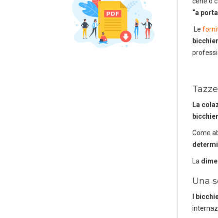
cene o c
“a porta
Le
forni
bicchier
profess
Tazze 
La cola
bicchier
Come abb
determin
La
dimen
Una s
I bicchi
internaz