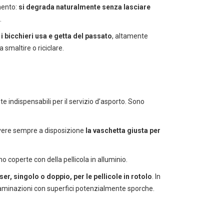
mento:
si degrada naturalmente senza lasciare
.
i bicchieri usa e getta del passato
, altamente
a smaltire o riciclare.
e indispensabili per il servizio d’asporto. Sono
a avere sempre a disposizione
la vaschetta giusta per
o coperte con della pellicola in alluminio.
er, singolo o doppio, per le pellicole in rotolo
. In
taminazioni con superfici potenzialmente sporche.
ti