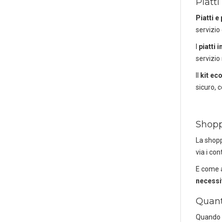
Piatti
Piatti e
servizio
I
piatti 
servizio
Il
kit ec
sicuro, 
Shop
La shopp
via i co
E come a
necessi
Quant
Scaric
Quando p