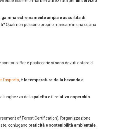
e dovrebbe essere ormai ben attrezzata per
un servizio
 gamma estremamente ampia e assortita di
ranti? Quali non possono proprio mancare in una cucina
sanitario. Bar e pasticcerie si sono dovuti dotare di
er l’asporto
, è
la temperatura della bevanda a
 la lunghezza della
paletta e il relativo coperchio.
sement of Forest Certification), l’organizzazione
reste, coniugano
praticità e sostenibilità ambientale
.