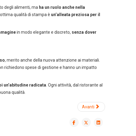
a pulizia professionale
to degli alimenti, ma
ha un ruolo anche nella
’ottima qualità di stampa è
un’alleata preziosa per il
immagine
in modo elegante e discreto,
senza dover
sso
, merito anche della nuova attenzione ai materiali.
o, non richiedono spese di gestione e hanno un impatto
oi un’abitudine radicata
. Ogni attività, dal ristorante al
buona qualità.
Avanti