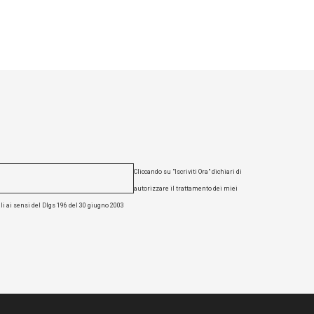
Cliccando su "Iscriviti Ora" dichiari di
autorizzare il trattamento dei miei
li ai sensi del Dlgs 196 del 30 giugno 2003