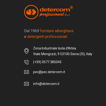
Dal 1969
forniture alberghiere
e
detergenti professionali
Zona Industriale Isola d'Arbia.
Viale Mengozzi, 9 53100 Siena (SI), Italy
(+39) 0577 385045
pec@pec.detercom.it
info@detercom.it