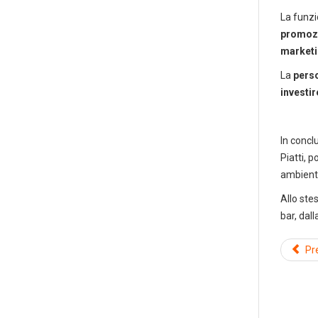
Forniture pe
La funzi
promozio
marketi
La
pers
investir
In concl
Piatti, p
ambienta
Allo ste
bar, dal
Pr