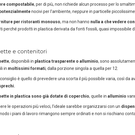
ere compostabile
, per di più, non richiede alcun processo per lo smalti
 potenzialmente
nocivi per l’ambiente, neppure in particelle piccolissime
rniture per ristoranti monouso
, ma non hanno
nulla a che vedere con 
i perché prodotti in plastica derivata da fonti fossili, quasi impossibile d
ette e contenitori
hette
, disponibili in
plastica trasparente o alluminio
, sono assolutament
li in
moltissimi formati
, dalla porzione singola a quella per 12.
o consiglio è quello di prevedere una scorta il più possibile varia, così d
sprechi.
ette in plastica sono già dotate di coperchio
, quelle in
alluminio
vann
ere le operazioni più veloci, l’ideale sarebbe organizzarsi con un
dispens
odo i piani di lavoro rimangono sempre ordinati e non si rischiano con
DEDICACI
UN ALTRO SECONDO
uoi facilmente conoscere tutti i nostri prodot