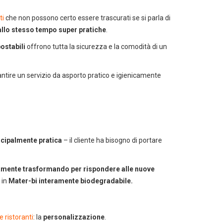
ti
che non possono certo essere trascurati se si parla di
allo stesso tempo super pratiche
.
ostabili
offrono tutta la sicurezza e la comodità di un
ntire un servizio da asporto pratico e igienicamente
ncipalmente pratica
– il cliente ha bisogno di portare
amente trasformando per rispondere alle nuove
 in
Mater-bi interamente biodegradabile.
 catalogo cleaning
e ristoranti
: la
personalizzazione
.