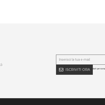
tà
dati persona
ISCRIVITI ORA