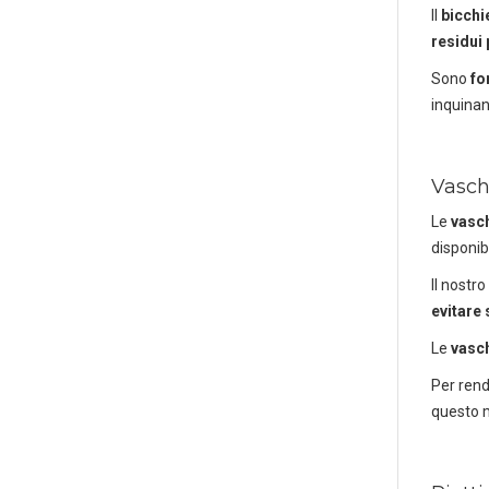
Il
bicchi
residui
Sono
fo
inquinant
Vasch
Le
vasc
disponibi
Il nostr
evitare 
Le
vasch
Per rend
questo m
P