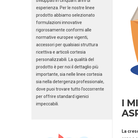
sviluppati in cinquant’anni di
esperienza. Per le nostre linee
prodotto abbiamo selezionato
formulazioni innovative
rigorosamente conformi alle
normative europee vigenti,
accessori per qualsiasi struttura
ricettiva e articoli cortesia
personalizzabili. La qualità del
prodotto è per noi il dettaglio più
importante, sia nelle linee cortesia
sia nella detergenza professionale,
dove puoi trovare tutto l’occorrente
per offrire standard igienici
I M
impeccabili.
AS
La cresc