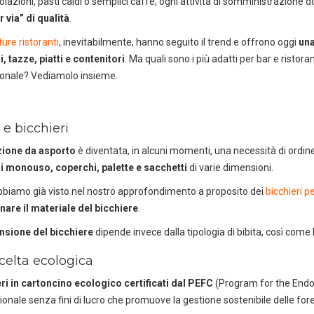
olazioni, pasti caldi o semplici caffè, ogni attività di somministrazion
r via” di qualità
.
ture ristoranti
, inevitabilmente, hanno seguito il trend e offrono oggi
una
i, tazze, piatti e contenitori
. Ma quali sono i più adatti per bar e risto
ionale? Vediamolo insieme.
e bicchieri
zione da asporto
è diventata, in alcuni momenti, una necessità di ordine 
i monouso, coperchi, palette e sacchetti
di varie dimensioni.
iamo già visto nel nostro approfondimento a proposito dei
bicchieri p
are il materiale del bicchiere
.
sione del bicchiere
dipende invece dalla tipologia di bibita, così come
celta ecologica
eri in cartoncino ecologico certificati dal PEFC
(Program for the Endor
ionale senza fini di lucro che promuove la gestione sostenibile delle fo