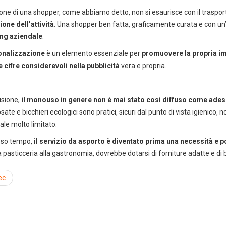
r hotel, ristoranti e spa
Soluzioni per l
one di una shopper, come abbiamo detto, non si esaurisce con il traspor
ne dell’attività
. Una shopper ben fatta, graficamente curata e con un
ng aziendale
.
onalizzazione
è un elemento essenziale per
promuovere la propria 
e cifre considerevoli nella pubblicità
vera e propria.
usione,
il monouso in genere non è mai stato così diffuso come ade
osate e bicchieri ecologici sono pratici, sicuri dal punto di vista igienic
le molto limitato.
sso tempo,
il servizio da asporto è diventato prima una necessità e p
la pasticceria alla gastronomia, dovrebbe dotarsi di forniture adatte e di 
ec