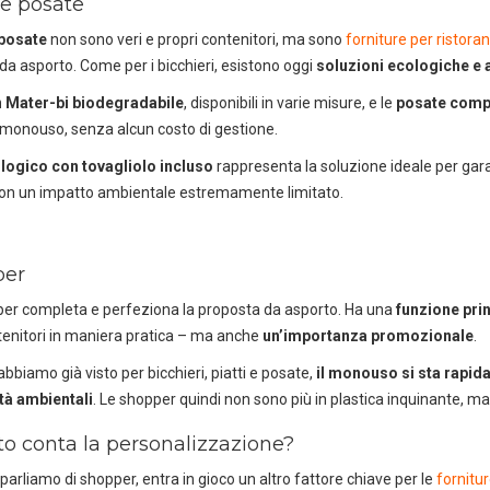
 e posate
scaricando i cataloghi in PDF.
 posate
non sono veri e propri contenitori, ma sono
forniture per ristoran
CLICCA SULLE IMMAGINI
 da asporto. Come per i bicchieri, esistono oggi
soluzioni ecologiche e 
in Mater-bi biodegradabile
, disponibili in varie misure, e le
posate comp
 monouso, senza alcun costo di gestione.
ologico con tovagliolo incluso
rappresenta la soluzione ideale per gara
con un impatto ambientale estremamente limitato.
per
er completa e perfeziona la proposta da asporto. Ha una
funzione pri
ntenitori in maniera pratica – ma anche
un’importanza promozionale
.
bbiamo già visto per bicchieri, piatti e posate,
il monouso si sta rapid
tà ambientali
. Le shopper quindi non sono più in plastica inquinante, ma
o conta la personalizzazione?
a il catalogo horeca
Scarica il
arliamo di shopper, entra in gioco un altro fattore chiave per le
fornitur