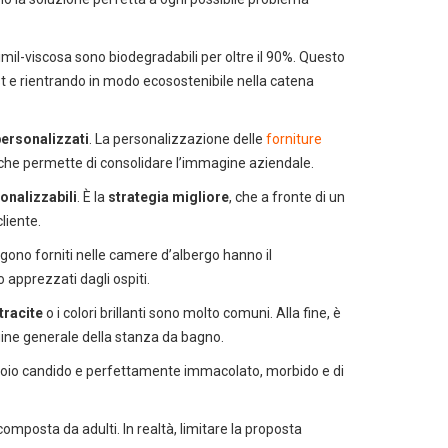
simil-viscosa sono biodegradabili per oltre il 90%. Questo
t e rientrando in modo ecosostenibile nella catena
ersonalizzati
. La personalizzazione delle
forniture
che permette di consolidare l’immagine aziendale.
onalizzabili
. È la
strategia migliore
, che a fronte di un
cliente.
gono forniti nelle camere d’albergo hanno il
 apprezzati dagli ospiti.
tracite
o i colori brillanti sono molto comuni. Alla fine, è
ine generale della stanza da bagno.
toio candido e perfettamente immacolato, morbido e di
ti
mposta da adulti. In realtà, limitare la proposta