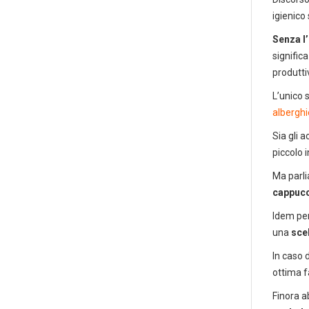
igienico 
Senza l’
signific
produtti
L’unico 
alberghi
Sia gli 
piccolo 
Ma parli
cappuc
Idem per
una
sce
In caso 
ottima f
P
Finora a