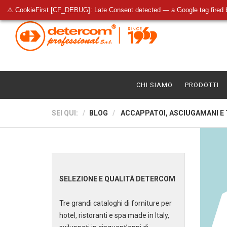
⚠ CookieFirst [CF_DEBUG]: Late Consent detected — a Google tag fired 
CHI SIAMO
PRODOTTI
SEI QUI:
BLOG
ACCAPPATOI, ASCIUGAMANI E T
SELEZIONE E QUALITÀ DETERCOM
Tre grandi cataloghi di forniture per
hotel, ristoranti e spa made in Italy,