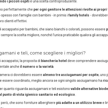
scaricando i cataloghi in PDF.
do i piccoli ospiti
è una scelta controproducente.
CLICCA SULLE IMMAGINI
o perfettamente che
per ogni genitore le attenzioni rivolte ai propri
 spesso con famiglie con bambini - in primis i
family hotels
- dovrebbero
oro clienti effettivi.
i accappatoi per bambini, che siano bianchi o colorati, possono essere
p
 sempre la scelta migliore, nonché l’unica praticabile qualora gli accappa
amani e teli, come scegliere i migliori?
li accappatoi, la proposta di
biancheria hotel
deve comprendere asciugama
ntale anche
il numero o la varietà
.
camera ci dovrebbero essere
almeno tre asciugamani per ospite
, uno p
 essere coordinato, meglio ancora se ogni singolo asciugamano ha
ric
r quanto riguarda asciugamani e teli esistono
valide alternative biod
al punto di vista igienico sanitario ed ecologico
.
a il catalogo horeca
Scarica il
 però, che sono forniture alberghiere
più adatte a un utilizzo breve
e li
r hotel, ristoranti e spa
Soluzioni per l