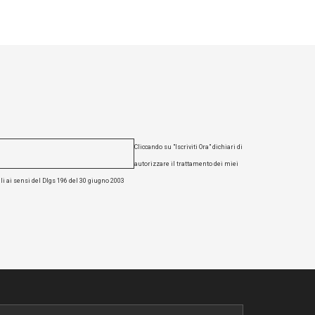
Cliccando su "Iscriviti Ora" dichiari di
autorizzare il trattamento dei miei
li ai sensi del Dlgs 196 del 30 giugno 2003