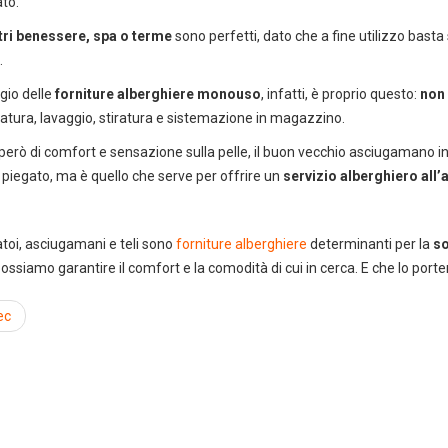
ato.
tri benessere, spa o terme
sono perfetti, dato che a fine utilizzo basta
.
ggio delle
forniture alberghiere monouso
, infatti, è proprio questo:
non 
tura, lavaggio, stiratura e sistemazione in magazzino.
o però di comfort e sensazione sulla pelle, il buon vecchio asciugamano i
e piegato, ma è quello che serve per offrire un
servizio alberghiero all’
oi, asciugamani e teli sono
forniture alberghiere
determinanti per la
so
possiamo garantire il comfort e la comodità di cui in cerca. E che lo port
ec