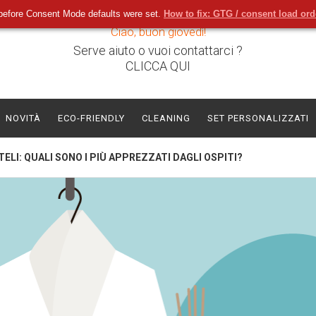
before Consent Mode defaults were set.
How to fix: GTG / consent load or
Ciao, buon giovedì!
Serve aiuto o vuoi contattarci ?
CLICCA QUI
NOVITÀ
ECO-FRIENDLY
CLEANING
SET PERSONALIZZATI
ELI: QUALI SONO I PIÙ APPREZZATI DAGLI OSPITI?