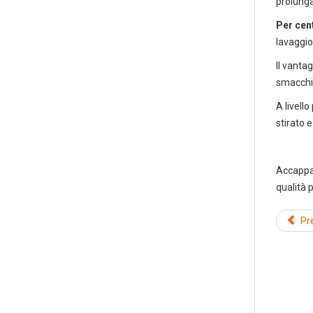
prolung
Per cen
lavaggio
Il vanta
smacchia
A livell
stirato 
Accappat
qualità 
Pr