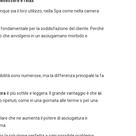
enessere e relax
.
que sia il loro utilizzo, nella Spa come nella camera
 fondamentale per la soddisfazione del cliente. Perché
lio che avvolgersi in un asciugamano morbido e
ibilità sono numerose, ma la differenza principale la fa
bra
è più sottile e leggera. Il grande vantaggio è che
si
to ripetuti, come in una giornata alle terme o per una
olare che ne aumenta il potere di asciugatura e
ama.
 sono la soluzione perfetta a ogni possibile problema