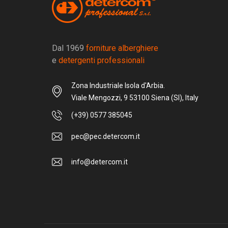
Dal 1969
forniture alberghiere
e
detergenti professionali
Zona Industriale Isola d'Arbia.
Viale Mengozzi, 9 53100 Siena (SI), Italy
(+39) 0577 385045
pec@pec.detercom.it
info@detercom.it