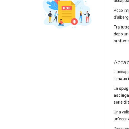
accappa
Poco imp
d’alberg
Tra tutt
dopo una
profuma
Accapp
L’accapp
il
materi
La
spug
asciuga
serie di
Una valid
un’eccez
Discorso