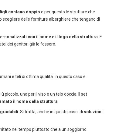
 figli contano doppio
e per questo le strutture che
 scegliere delle forniture alberghiere che tengano di
ersonalizzati con il nome e il logo della struttura
. E
toi dei genitori già lo fossero.
ni e teli di ottima qualità. In questo caso è
iù piccolo, uno per il viso e un telo doccia. Il set
amato il nome della struttura
.
egradabili
. Si tratta, anche in questo caso, di
soluzioni
 catalogo cleaning
mitato nel tempo piuttosto che a un soggiorno
a pulizia professionale