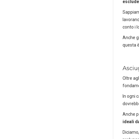
escluden
Sappiam
lavorano
conto i l
Anche gl
questa è
Asciug
Oltre ag
fondame
In ogni 
dovrebbe
Anche pe
ideali d
Scaric
Diciamo,
Forniture pe