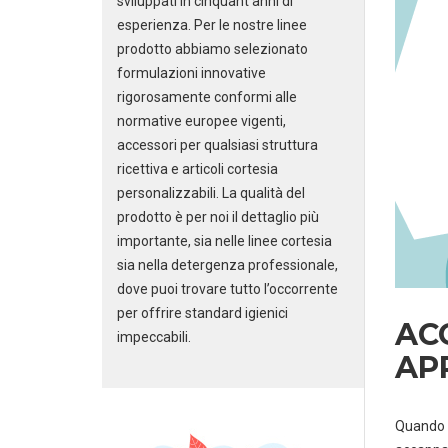
sviluppati in cinquant’anni di
esperienza. Per le nostre linee
prodotto abbiamo selezionato
formulazioni innovative
rigorosamente conformi alle
normative europee vigenti,
accessori per qualsiasi struttura
ricettiva e articoli cortesia
personalizzabili. La qualità del
prodotto è per noi il dettaglio più
importante, sia nelle linee cortesia
sia nella detergenza professionale,
dove puoi trovare tutto l’occorrente
per offrire standard igienici
ACC
impeccabili.
AP
Quando u