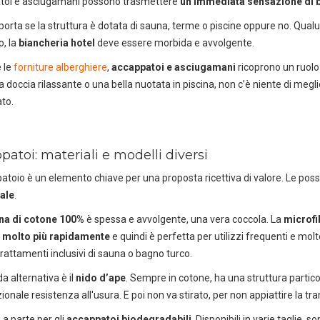
toi e asciugamani possono trasmettere
un’immediata sensazione di b
orta se la struttura è dotata di sauna, terme o piscine oppure no. Qualun
o, la
biancheria hotel
deve essere morbida e avvolgente.
e le
forniture alberghiere
,
accappatoi e asciugamani
ricoprono un ruolo
 doccia rilassante o una bella nuotata in piscina, non c’è niente di meg
to.
atoi: materiali e modelli diversi
atoio è un elemento chiave per una proposta ricettiva di valore. Le poss
ale
.
na di cotone 100%
è spessa e avvolgente, una vera coccola. La
microfi
 molto più rapidamente
e quindi è perfetta per utilizzi frequenti e mol
 trattamenti inclusivi di sauna o bagno turco.
a alternativa è il
nido d’ape
. Sempre in cotone, ha una struttura partic
ionale resistenza all'usura. E poi non va stirato, per non appiattire la tr
 a parte per gli
accappatoi biodegradabili
. Disponibili in varie taglie,