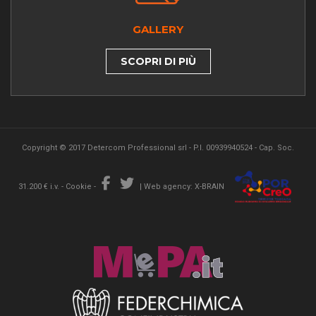
GALLERY
SCOPRI DI PIÙ
Copyright © 2017 Detercom Professional srl - P.I. 00939940524 - Cap. Soc.
31.200 € i.v. -
Cookie
-
|
Web agency: X-BRAIN