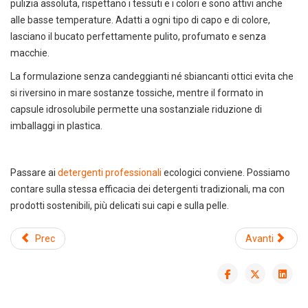
pulizia assoluta, rispettano i tessuti e i colori e sono attivi anche
alle basse temperature. Adatti a ogni tipo di capo e di colore,
lasciano il bucato perfettamente pulito, profumato e senza
macchie.
La formulazione senza candeggianti né sbiancanti ottici evita che
si riversino in mare sostanze tossiche, mentre il formato in
DEDICACI
UN ALTRO SECONDO
capsule idrosolubile permette una sostanziale riduzione di
imballaggi in plastica.
Puoi facilmente conoscere tutti i
nostri prodotti
scaricando i cataloghi in PDF.
Passare ai
detergenti professionali
ecologici conviene. Possiamo
CLICCA SULLE IMMAGINI
contare sulla stessa efficacia dei detergenti tradizionali, ma con
prodotti sostenibili, più delicati sui capi e sulla pelle.
Prec
Avanti