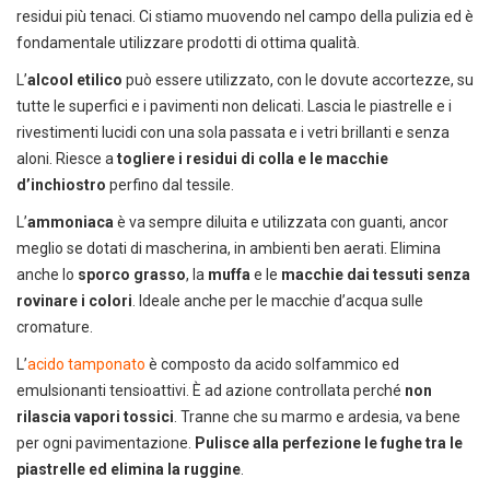
residui più tenaci. Ci stiamo muovendo nel campo della pulizia ed è
fondamentale utilizzare prodotti di ottima qualità.
L’
alcool etilico
può essere utilizzato, con le dovute accortezze, su
tutte le superfici e i pavimenti non delicati. Lascia le piastrelle e i
rivestimenti lucidi con una sola passata e i vetri brillanti e senza
aloni. Riesce a
togliere i residui di colla e le macchie
d’inchiostro
perfino dal tessile.
L’
ammoniaca
è va sempre diluita e utilizzata con guanti, ancor
meglio se dotati di mascherina, in ambienti ben aerati. Elimina
anche lo
sporco grasso
, la
muffa
e le
macchie dai tessuti senza
DEDICACI
UN ALTRO SECONDO
rovinare i colori
. Ideale anche per le macchie d’acqua sulle
cromature.
Puoi facilmente conoscere tutti i
L’
acido tamponato
è composto da acido solfammico ed
nostri prodotti
emulsionanti tensioattivi. È ad azione controllata perché
non
scaricando i cataloghi in PDF.
rilascia vapori tossici
. Tranne che su marmo e ardesia, va bene
CLICCA SULLE IMMAGINI
per ogni pavimentazione.
Pulisce alla perfezione le fughe tra le
piastrelle ed elimina la ruggine
.