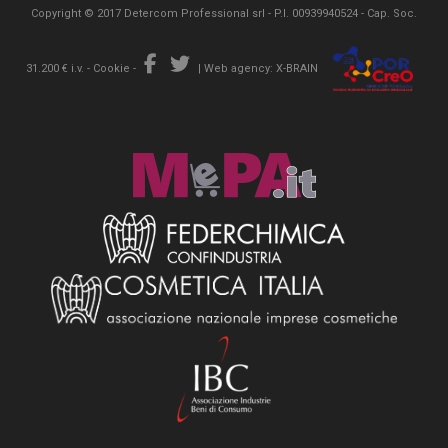
Copyright © 2017 Detercom Professional srl - P.I. 00939940524 - Cap. Soc.
31.200 € i.v. -
Cookie
-
|
Web agency: X-BRAIN