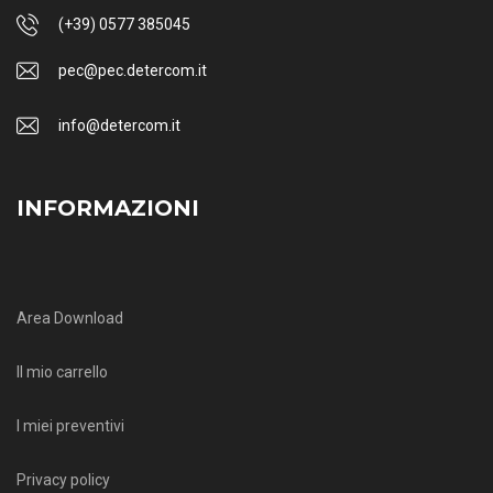
(+39) 0577 385045
pec@pec.detercom.it
info@detercom.it
INFORMAZIONI
Area Download
Il mio carrello
I miei preventivi
Privacy policy