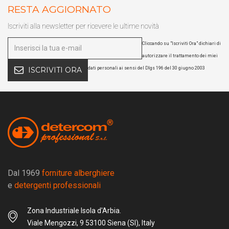
RESTA AGGIORNATO
Iscriviti alla newsletter per ricevere le ultime novità
Cliccando su "Iscriviti Ora" dichiari di
autorizzare il trattamento dei miei
dati personali ai sensi del Dlgs 196 del 30 giugno 2003
ISCRIVITI ORA
Dal 1969
forniture alberghiere
e
detergenti professionali
Zona Industriale Isola d'Arbia.
Viale Mengozzi, 9 53100 Siena (SI), Italy