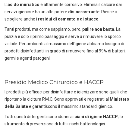
L’
acido muriatico
è altamente corrosivo. Elimina il calcare dai
servizi igienici e ha un alto potere
disincrostrante
. Riesce a
sciogliere anche i
residui di cemento e di stucco
.
Tanti prodotti, ma come sappiamo, però,
pulire non basta
. La
pulizia è solo il primo passaggio e serve a rimuovere lo sporco
visibile. Per ambienti al massimo dell’igiene abbiamo bisogno di
prodotti disinfettanti, in grado di rimuovere fino al 99% di batteri,
germi e agenti patogeni.
Presidio Medico Chirurgico e HACCP
Scarica il catalogo horeca
I prodotti più efficaci per disinfettare e igienizzare sono quelli che
Forniture per hotel, ristoranti e
riportano la dicitura P.M.C. Sono approvati e registrati al
Ministero
spa
della Salute
e garantiscono il massimo standard igienico.
Tutti questi detergenti sono idonei ai
piani di igiene HACCP
, lo
strumento di prevenzione di tutti i rischi batteriologici.