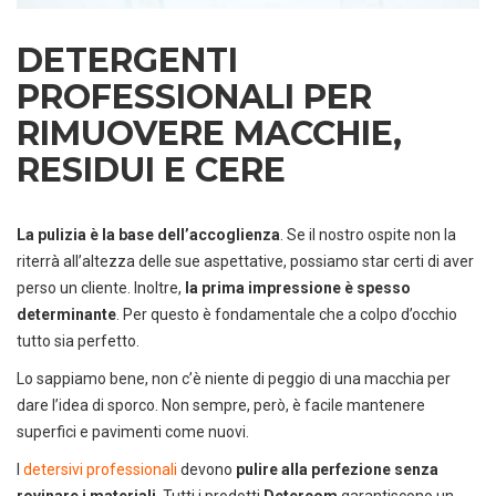
DETERGENTI
PROFESSIONALI PER
RIMUOVERE MACCHIE,
RESIDUI E CERE
La pulizia è la base dell’accoglienza
. Se il nostro ospite non la
riterrà all’altezza delle sue aspettative, possiamo star certi di aver
perso un cliente. Inoltre,
la prima impressione è spesso
determinante
. Per questo è fondamentale che a colpo d’occhio
tutto sia perfetto.
Lo sappiamo bene, non c’è niente di peggio di una macchia per
dare l’idea di sporco. Non sempre, però, è facile mantenere
superfici e pavimenti come nuovi.
I
detersivi professionali
devono
pulire alla perfezione
senza
rovinare i materiali
. Tutti i prodotti
Detercom
garantiscono un