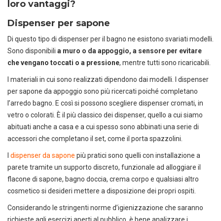
loro vantaggi?
Dispenser per sapone
Di questo tipo di dispenser per il bagno ne esistono svariati modelli.
Sono disponibili
a muro o da appoggio, a sensore per evitare
che vengano toccati o a pressione
, mentre tutti sono ricaricabili.
I materiali in cui sono realizzati dipendono dai modelli. I dispenser
per sapone da appoggio sono più ricercati poiché completano
l’arredo bagno. E così si possono scegliere dispenser cromati, in
vetro o colorati. È il più classico dei dispenser, quello a cui siamo
abituati anche a casa e a cui spesso sono abbinati una serie di
accessori che completano il set, come il porta spazzolini.
I
dispenser da sapone
più pratici sono quelli con installazione a
parete tramite un supporto discreto, funzionale ad alloggiare il
flacone di sapone, bagno doccia, crema corpo e qualsiasi altro
cosmetico si desideri mettere a disposizione dei propri ospiti.
Considerando le stringenti norme d’igienizzazione che saranno
richieste agli esercizi aperti al pubblico, è bene analizzare i