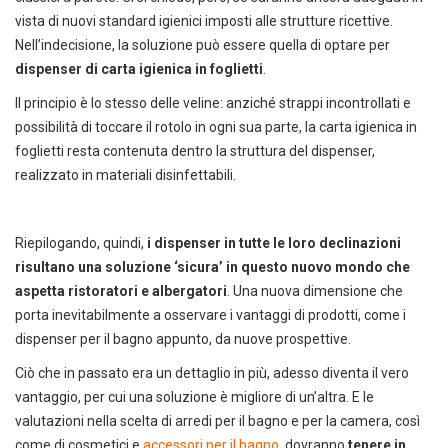
vista di nuovi standard igienici imposti alle strutture ricettive.
Nell’indecisione, la soluzione può essere quella di optare per
dispenser di carta igienica in foglietti
.
Il principio è lo stesso delle veline: anziché strappi incontrollati e
possibilità di toccare il rotolo in ogni sua parte, la carta igienica in
foglietti resta contenuta dentro la struttura del dispenser,
realizzato in materiali disinfettabili.
Riepilogando, quindi,
i dispenser in tutte le loro declinazioni
risultano una soluzione ‘sicura’ in questo nuovo mondo che
aspetta ristoratori e albergatori
. Una nuova dimensione che
porta inevitabilmente a osservare i vantaggi di prodotti, come i
Scarica il catalogo horeca
dispenser per il bagno appunto, da nuove prospettive.
Forniture per hotel, ristoranti e
Ciò che in passato era un dettaglio in più, adesso diventa il vero
spa
vantaggio, per cui una soluzione è migliore di un’altra. E le
valutazioni nella scelta di arredi per il bagno e per la camera, così
come di cosmetici e
accessori per il bagno
, dovranno
tenere in