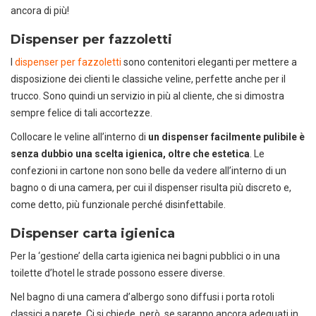
ancora di più!
Dispenser per fazzoletti
I
dispenser per fazzoletti
sono contenitori eleganti per mettere a
disposizione dei clienti le classiche veline, perfette anche per il
trucco. Sono quindi un servizio in più al cliente, che si dimostra
sempre felice di tali accortezze.
Collocare le veline all’interno di
un dispenser facilmente pulibile è
senza dubbio una scelta igienica, oltre che estetica
. Le
confezioni in cartone non sono belle da vedere all’interno di un
bagno o di una camera, per cui il dispenser risulta più discreto e,
come detto, più funzionale perché disinfettabile.
DEDICACI
UN ALTRO SECONDO
Dispenser carta igienica
Puoi facilmente conoscere tutti i
Per la ‘gestione’ della carta igienica nei bagni pubblici o in una
nostri prodotti
toilette d’hotel le strade possono essere diverse.
scaricando i cataloghi in PDF.
Nel bagno di una camera d’albergo sono diffusi i porta rotoli
CLICCA SULLE IMMAGINI
classici a parete. Ci si chiede, però, se saranno ancora adeguati in