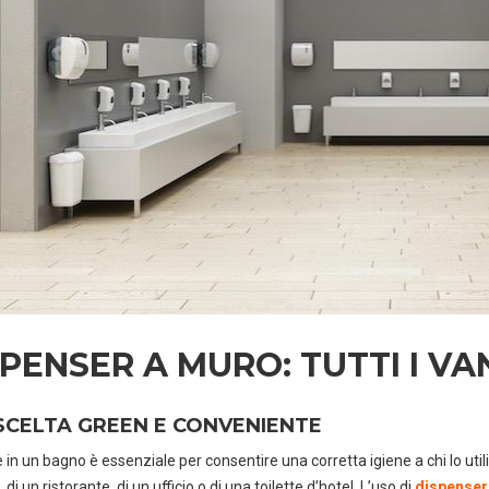
SPENSER A MURO: TUTTI I V
SCELTA GREEN E CONVENIENTE
e in un bagno è essenziale per consentire una corretta igiene a chi lo uti
 di un ristorante, di un ufficio o di una toilette d’hotel. L’uso di
dispenser