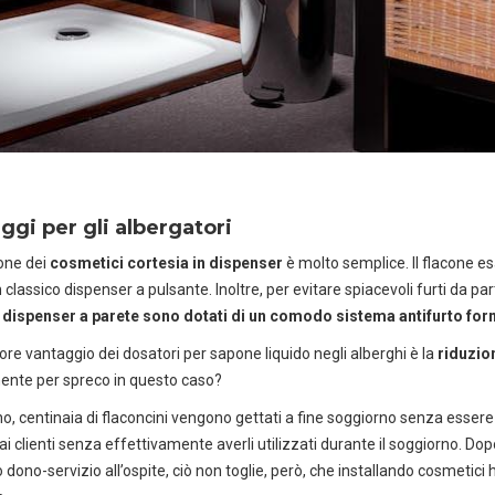
ggi per gli albergatori
a il catalogo horeca
Scarica il
one dei
cosmetici cortesia in dispenser
è molto semplice. Il flacone es
r hotel, ristoranti e spa
Soluzioni per l
classico dispenser a pulsante. Inoltre, per evitare spiacevoli furti da pa
i dispenser a parete sono dotati di un comodo sistema antifurto forn
iore vantaggio dei dosatori per sapone liquido negli alberghi è la
riduzio
nte per spreco in questo caso?
o, centinaia di flaconcini vengono gettati a fine soggiorno senza essere e
i clienti senza effettivamente averli utilizzati durante il soggiorno. Dopo
o dono-servizio all’ospite, ciò non toglie, però, che installando cosmetic