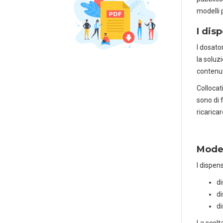
modelli 
I dis
I dosato
la soluz
contenu
Collocati
sono di 
ricarica
Model
I dispens
di
di
di
La scelta