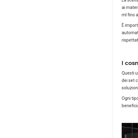
ai materi
ml fino 
È import
automati
rispetta
I cos
Questi u
dei set 
soluzion
Ogni tip
benefici