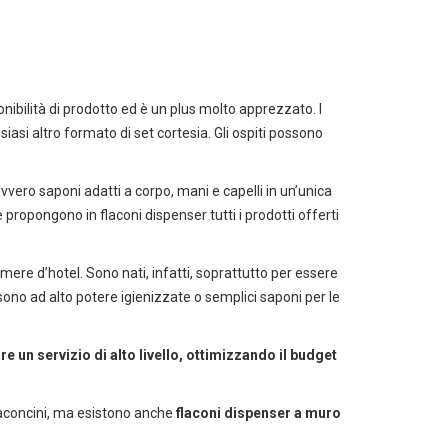
nibilità di prodotto ed è un plus molto apprezzato. I
siasi altro formato di set cortesia. Gli ospiti possono
ovvero saponi adatti a corpo, mani e capelli in un’unica
ropongono in flaconi dispenser tutti i prodotti offerti
ere d’hotel. Sono nati, infatti, soprattutto per essere
r sono ad alto potere igienizzate o semplici saponi per le
re un servizio di alto livello, ottimizzando il budget
 flaconcini, ma esistono anche
flaconi dispenser a muro