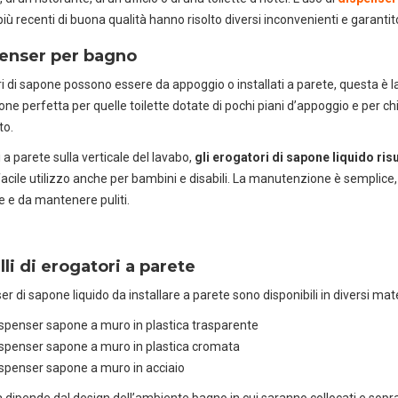
più recenti di buona qualità hanno risolto diversi inconvenienti e garant
penser per bagno
ri di sapone possono essere da appoggio o installati a parete, questa è l
ione perfetta per quelle toilette dotate di pochi piani d’appoggio e per 
to.
 a parete sulla verticale del lavabo,
gli erogatori di sapone liquido ris
facile utilizzo anche per bambini e disabili. La manutenzione è semplice,
re e da mantenere puliti.
li di erogatori a parete
er di sapone liquido da installare a parete sono disponibili in diversi mater
spenser sapone a muro in plastica trasparente
spenser sapone a muro in plastica cromata
spenser sapone a muro in acciaio
 dipende dal design dell’ambiente bagno in cui saranno collocati e soprattu