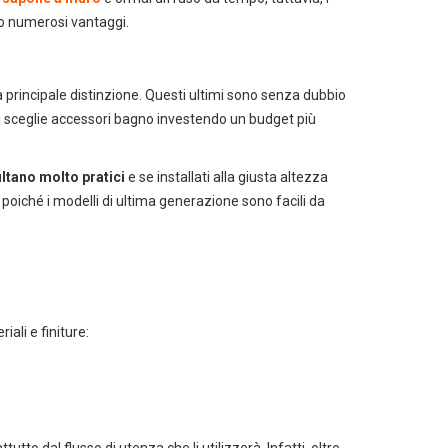
ito numerosi vantaggi.
a principale distinzione. Questi ultimi sono senza dubbio
chi sceglie accessori bagno investendo un budget più
ultano molto pratici
e se installati alla giusta altezza
 poiché i modelli di ultima generazione sono facili da
iali e finiture:
tto dal flusso di utenza che li utilizzerà. Infatti, oltre