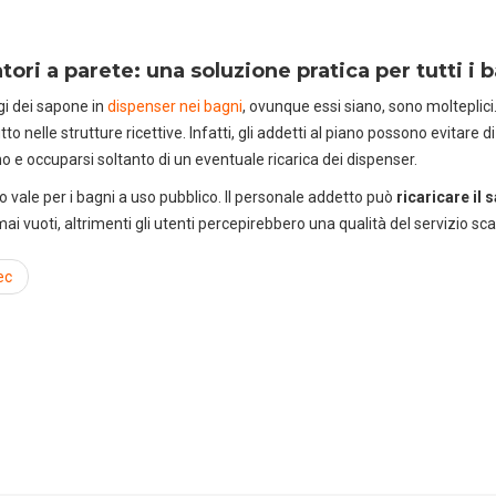
atori a parete: una soluzione pratica per tutti i 
gi dei sapone in
dispenser nei bagni
, ovunque essi siano, sono molteplic
to nelle strutture ricettive. Infatti, gli addetti al piano possono evitare 
o e occuparsi soltanto di un eventuale ricarica dei dispenser.
o vale per i bagni a uso pubblico. Il personale addetto può
ricaricare il 
mai vuoti, altrimenti gli utenti percepirebbero una qualità del servizio sc
ec