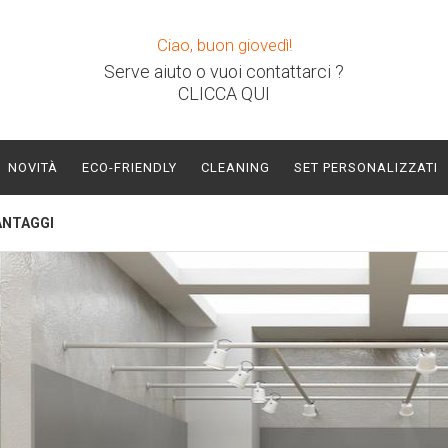
Ciao, buon giovedì!
Serve aiuto o vuoi contattarci ?
CLICCA QUI
NOVITÀ
ECO-FRIENDLY
CLEANING
SET PERSONALIZZATI
ANTAGGI