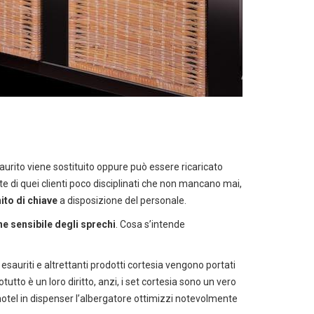
 catalogo cleaning
aurito viene sostituito oppure può essere ricaricato
a pulizia professionale
rte di quei clienti poco disciplinati che non mancano mai,
ito di chiave
a disposizione del personale.
ne sensibile degli sprechi
. Cosa s’intende
sauriti e altrettanti prodotti cortesia vengono portati
tutto è un loro diritto, anzi, i set cortesia sono un vero
i hotel in dispenser l’albergatore ottimizzi notevolmente