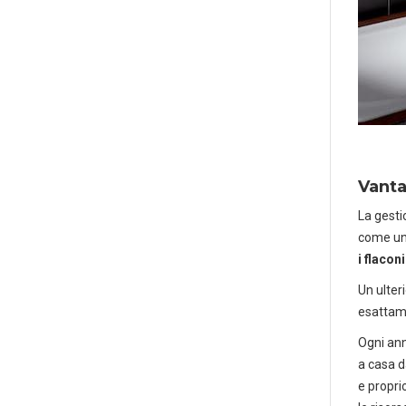
Vanta
Scaric
La gesti
Forniture pe
come un 
i flacon
Un ulter
esattame
Ogni ann
a casa da
e propri