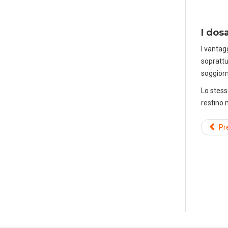
I dos
I vantag
soprattut
soggiorn
Lo stess
restino 
Pr