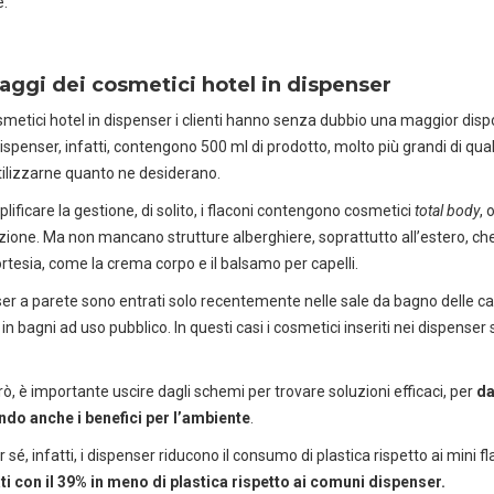
e.
taggi dei cosmetici hotel in dispenser
smetici hotel in dispenser i clienti hanno senza dubbio una maggior dispo
dispenser, infatti, contengono 500 ml di prodotto, molto più grandi di qual
tilizzarne quanto ne desiderano.
lificare la gestione, di solito, i flaconi contengono cosmetici
total body
, 
ione. Ma non mancano strutture alberghiere, soprattutto all’estero, che p
cortesia, come la crema corpo e il balsamo per capelli.
ser a parete sono entrati solo recentemente nelle sale da bagno delle cam
 in bagni ad uso pubblico. In questi casi i cosmetici inseriti nei dispense
rò, è importante uscire dagli schemi per trovare soluzioni efficaci, per
da
ndo anche i benefici per l’ambiente
.
r sé, infatti, i dispenser riducono il consumo di plastica rispetto ai mini
ti con il 39% in meno di plastica rispetto ai comuni dispenser.