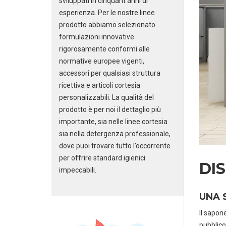
sviluppati in cinquant’anni di
esperienza. Per le nostre linee
prodotto abbiamo selezionato
formulazioni innovative
rigorosamente conformi alle
normative europee vigenti,
accessori per qualsiasi struttura
ricettiva e articoli cortesia
personalizzabili. La qualità del
prodotto è per noi il dettaglio più
importante, sia nelle linee cortesia
sia nella detergenza professionale,
dove puoi trovare tutto l’occorrente
per offrire standard igienici
DI
impeccabili.
UNA 
Il sapon
pubblico,