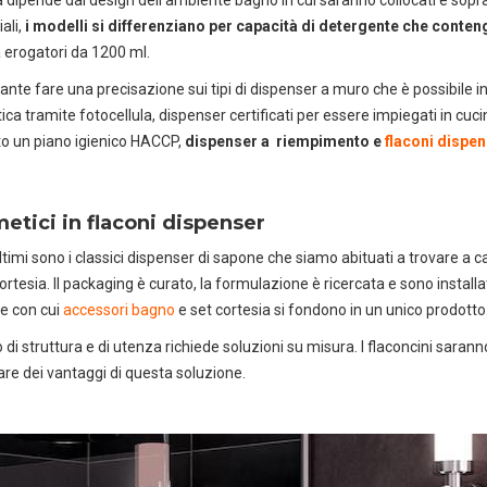
ali,
i modelli si differenziano per capacità di detergente che conte
a erogatori da 1200 ml.
ante fare una precisazione sui tipi di dispenser a muro che è possibile 
ca tramite fotocellula, dispenser certificati per essere impiegati in cu
to un piano igienico HACCP,
dispenser a riempimento e
flaconi dispe
metici in flaconi dispenser
ltimi sono i classici dispenser di sapone che siamo abituati a trovare a ca
cortesia. Il packaging è curato, la formulazione è ricercata e sono install
e con cui
accessori bagno
e set cortesia si fondono in un unico prodotto
o di struttura e di utenza richiede soluzioni su misura. I flaconcini saran
are dei vantaggi di questa soluzione.