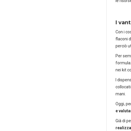
le risors
I van
Con i co
flaconi 
perciò u
Per semp
formulaz
nei kit 
I dispen
collocati
mani.
Oggi, pe
e valuta
Già di pe
realizza