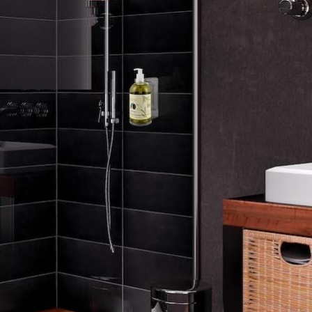
DEDICACI
UN ALTRO SECONDO
uoi facilmente conoscere tutti i nostri prodot
scaricando i cataloghi in PDF.
CLICCA SULLE IMMAGINI