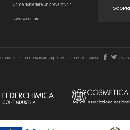
Come richiedere un preventivo?
SCOPRI 
Lavora con noi
nal srl - P.I. 00939940524 - Cap. Soc. 31.200 € i.v. -
Cookie
-
|
Web 