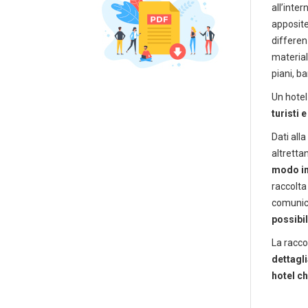
all’inte
apposite
differen
material
piani, bar
Un hotel
turisti 
Dati all
altretta
modo in 
raccolta
P
comunica
possibil
La racco
dettagli
hotel c