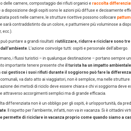
rno delle camere, compostaggio dei rifiuti organici e
raccolta differenzi
 a disposizione degli ospiti sono le azioni più diffuse e decisamente effica
ziata posti nelle camere, le strutture ricettive possono collocare
pattumi
e sarà contraddistinto da un colore, e pattumiere più voluminose a dispos
, ecc.).
 può puntare a grandi risultati:
riutilizzare, ridurre e riciclare sono t
e dall’ambiente
. L’azione coinvolge tutti: ospiti e personale dell’albergo.
a mano, i flussi turistici – in qualunque destinazione – portano sempre u
nto importante tenere presente che
il turista ha un impatto ambientale
DEDICACI
UN ALTRO SECONDO
cui gestisce i suoi rifiuti durante il soggiorno può fare la differenza
 comunali, va dato atto ai viaggiatori, non è semplice, ma nelle strutture 
uoi facilmente conoscere tutti i nostri prodot
zione dei metodi di riciclo deve essere chiara e chi vi soggiorna deve
scaricando i cataloghi in PDF.
e attraverso accorgimenti semplici ma di grande efficacia.
CLICCA SULLE IMMAGINI
lta differenziata non è un obbligo per gli ospiti, è un’opportunità, da pre
ate
. Il rispetto per l’ambiente, infatti, non va in vacanza. Si è cittadini 
he permette di riciclare in vacanza proprio come quando siamo a cas