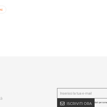
ec
a il catalogo horeca
Scarica il
r hotel, ristoranti e spa
Soluzioni per l
tà
dati persona
ISCRIVITI ORA