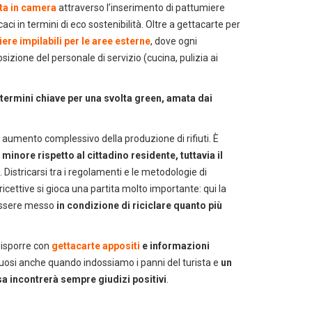
ata in camera
attraverso l’inserimento di pattumiere
ci in termini di eco sostenibilità. Oltre a gettacarte per
ere impilabili
per le aree esterne
, dove ogni
izione del personale di servizio (cucina, pulizia ai
re termini chiave per una svolta green, amata dai
n aumento complessivo della produzione di rifiuti. È
 minore rispetto al cittadino residente, tuttavia il
. Districarsi tra i regolamenti e le metodologie di
ricettive si gioca una partita molto importante: qui la
ti
 essere messo
in condizione di riciclare quanto più
disporre con
gettacarte appositi
e informazioni
virtuosi anche quando indossiamo i panni del turista e
un
a incontrerà sempre giudizi positivi
.