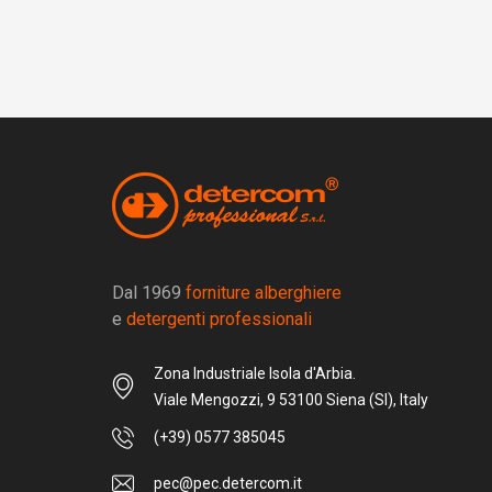
Dal 1969
forniture alberghiere
e
detergenti professionali
Zona Industriale Isola d'Arbia.
Viale Mengozzi, 9 53100 Siena (SI), Italy
(+39) 0577 385045
pec@pec.detercom.it