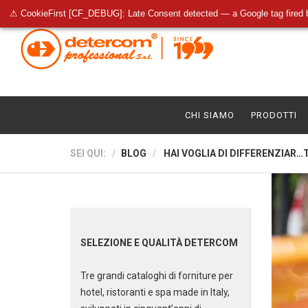
⚠ CookieFirst [CF_DEBUG]: Late Consent detected — a Google tag fired 
CHI SIAMO
PRODOTTI
SEI QUI:
BLOG
HAI VOGLIA DI DIFFERENZIAR…T
SELEZIONE E QUALITÀ DETERCOM
Tre grandi cataloghi di forniture per
hotel, ristoranti e spa made in Italy,