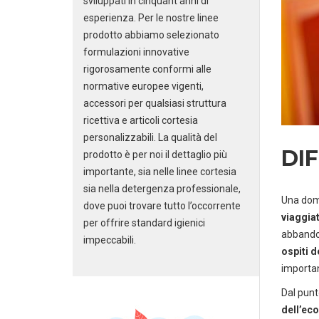
sviluppati in cinquant’anni di
esperienza. Per le nostre linee
prodotto abbiamo selezionato
formulazioni innovative
rigorosamente conformi alle
normative europee vigenti,
accessori per qualsiasi struttura
ricettiva e articoli cortesia
personalizzabili. La qualità del
DI
prodotto è per noi il dettaglio più
importante, sia nelle linee cortesia
sia nella detergenza professionale,
Una doma
dove puoi trovare tutto l’occorrente
viaggiat
per offrire standard igienici
abbandon
impeccabili.
ospiti d
importan
Dal punto
dell’eco