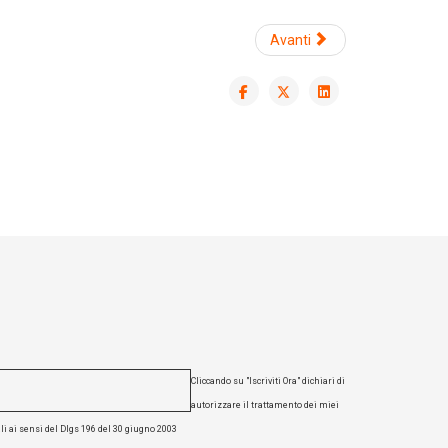
Avanti
 catalogo cleaning
a pulizia professionale
Cliccando su "Iscriviti Ora" dichiari di
autorizzare il trattamento dei miei
li ai sensi del Dlgs 196 del 30 giugno 2003