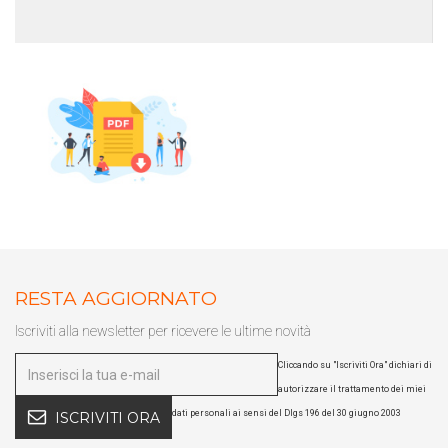
Puoi facilmente conoscere tutti i
nostri prodotti
scaricando i cataloghi in PDF.
CLICCA SULLE IMMAGINI
RESTA AGGIORNATO
Iscriviti alla newsletter per ricevere le ultime novità
Cliccando su "Iscriviti Ora" dichiari di
autorizzare il trattamento dei miei
dati personali ai sensi del Dlgs 196 del 30 giugno 2003
ISCRIVITI ORA
Scarica il catalogo horeca