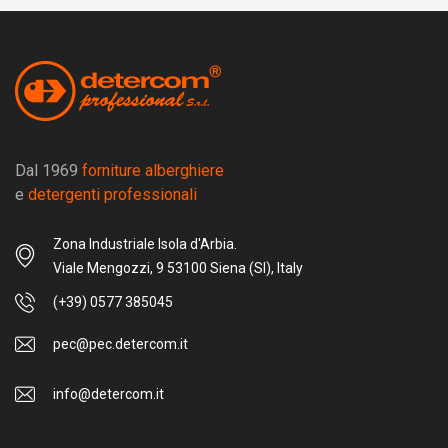
Forniture per hotel, ristoranti e
spa
Dal 1969
forniture alberghiere
e
detergenti professionali
Zona Industriale Isola d'Arbia.
Viale Mengozzi, 9 53100 Siena (SI), Italy
(+39) 0577 385045
pec@pec.detercom.it
Scarica il catalogo cleaning
Soluzioni per la pulizia
info@detercom.it
professionale