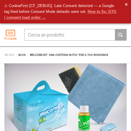
✕
⚠ CookieFirst [CF_DEBUG]: Late Consent detected — a Google
tag fired before Consent Mode defaults were set.
How to fix: GTG
Preventivo
Accedi
Menu
/ consent load order →
Prodotti
SEI QUI:
BLOG
WELCOME KIT: UNA CORTESIA IN PIU' PER IL TUO RESIDENCE