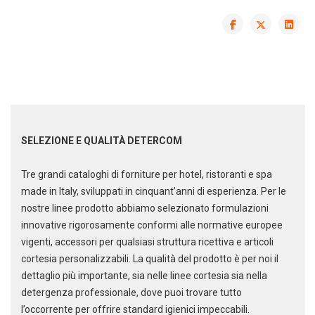
SELEZIONE E QUALITÀ DETERCOM
Tre grandi cataloghi di forniture per hotel, ristoranti e spa
made in Italy, sviluppati in cinquant’anni di esperienza. Per le
nostre linee prodotto abbiamo selezionato formulazioni
innovative rigorosamente conformi alle normative europee
vigenti, accessori per qualsiasi struttura ricettiva e articoli
cortesia personalizzabili. La qualità del prodotto è per noi il
dettaglio più importante, sia nelle linee cortesia sia nella
DEDICACI
UN ALTRO SECONDO
detergenza professionale, dove puoi trovare tutto
l’occorrente per offrire standard igienici impeccabili.