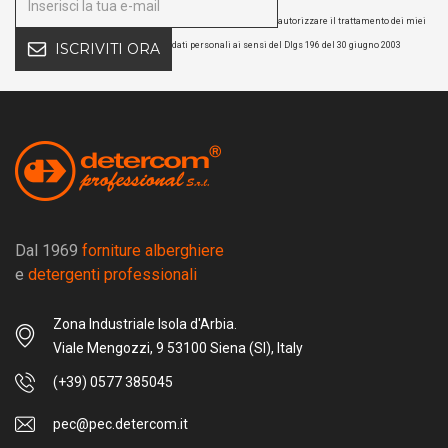
autorizzare il trattamento dei miei
dati personali ai sensi del Dlgs 196 del 30 giugno 2003
ISCRIVITI ORA
Dal 1969
forniture alberghiere
e
detergenti professionali
Zona Industriale Isola d'Arbia.
Viale Mengozzi, 9 53100 Siena (SI), Italy
(+39) 0577 385045
pec@pec.detercom.it