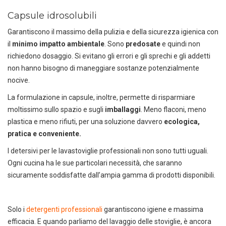
Capsule idrosolubili
Garantiscono il massimo della pulizia e della sicurezza igienica con
il
minimo impatto ambientale
. Sono
predosate
e quindi non
richiedono dosaggio. Si evitano gli errori e gli sprechi e gli addetti
non hanno bisogno di maneggiare sostanze potenzialmente
nocive.
La formulazione in capsule, inoltre, permette di risparmiare
moltissimo sullo spazio e sugli
imballaggi
. Meno flaconi, meno
plastica e meno rifiuti, per una soluzione davvero
ecologica,
Scarica il catalogo horeca
pratica e conveniente.
Forniture per hotel, ristoranti e
I detersivi per le lavastoviglie professionali non sono tutti uguali.
spa
Ogni cucina ha le sue particolari necessità, che saranno
sicuramente soddisfatte dall’ampia gamma di prodotti disponibili.
Solo i
detergenti professionali
garantiscono igiene e massima
efficacia. E quando parliamo del lavaggio delle stoviglie, è ancora