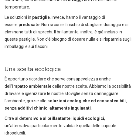
temperature.
Le soluzioni in
pastiglie
, invece, hanno il vantaggio di
essere
predosate
. Non si corre il rischio di sbagliare dosaggio e si
eliminano tutti gli sprechi. Il brillantante, inoltre, è già incluso in
queste pastiglie. Non c’è bisogno di dosare nulla e si risparmia sugli
imballaggi e sui flaconi.
Una scelta ecologica
DEDICACI
UN ALTRO SECONDO
È opportuno ricordare che serve consapevolezza anche
Puoi facilmente conoscere tutti i
dell’
impatto ambientale
delle nostre scelte. Abbiamo la possibilità
nostri prodotti
di lavare e igienizzare le nostre stoviglie senza danneggiare
scaricando i cataloghi in PDF.
l’ambiente, grazie alle
soluzioni ecologiche ed ecosostenibili,
CLICCA SULLE IMMAGINI
senza additivi chimici altamente inquinanti
.
Oltre al
detersivo e al brillantante liquidi ecologici
,
un’alternativa particolarmente valida è quella delle capsule
idrosolubili.