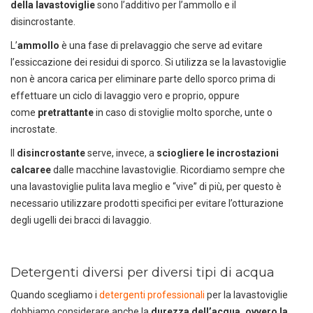
della lavastoviglie
sono l’additivo per l’ammollo e il
disincrostante.
L’
ammollo
è una fase di prelavaggio che serve ad evitare
l’essiccazione dei residui di sporco. Si utilizza se la lavastoviglie
non è ancora carica per eliminare parte dello sporco prima di
effettuare un ciclo di lavaggio vero e proprio, oppure
come
pretrattante
in caso di stoviglie molto sporche, unte o
incrostate.
Il
disincrostante
serve, invece, a
sciogliere le incrostazioni
calcaree
dalle macchine lavastoviglie. Ricordiamo sempre che
una lavastoviglie pulita lava meglio e “vive” di più, per questo è
necessario utilizzare prodotti specifici per evitare l’otturazione
degli ugelli dei bracci di lavaggio.
Detergenti diversi per diversi tipi di acqua
Quando scegliamo i
detergenti professionali
per la lavastoviglie
dobbiamo considerare anche la
durezza dell’acqua, ovvero la